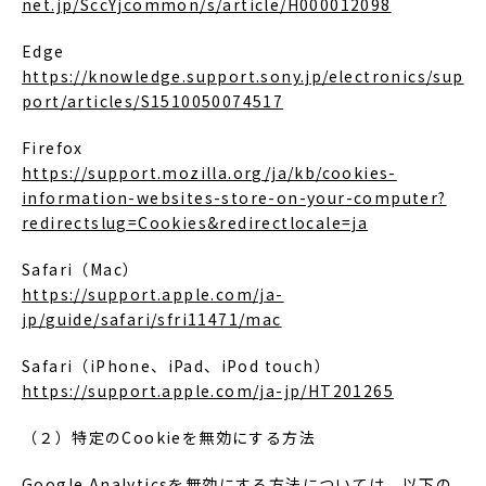
net.jp/SccYjcommon/s/article/H000012098
Edge
https://knowledge.support.sony.jp/electronics/sup
port/articles/S1510050074517
Firefox
https://support.mozilla.org/ja/kb/cookies-
information-websites-store-on-your-computer?
redirectslug=Cookies&redirectlocale=ja
Safari（Mac）
https://support.apple.com/ja-
jp/guide/safari/sfri11471/mac
Safari（iPhone、iPad、iPod touch）
https://support.apple.com/ja-jp/HT201265
（２）特定のCookieを無効にする方法
Google Analyticsを無効にする方法については、以下の