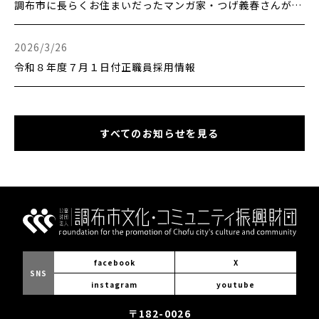
調布市に長らくお住まいだったマンガ家・つげ義春さんがご逝去されました。
更新日時：
2026/3/26
令和８年度７月１日付正職員採用情報
すべてのお知らせを見る
facebook
X
SNS
instagram
youtube
〒182-0026