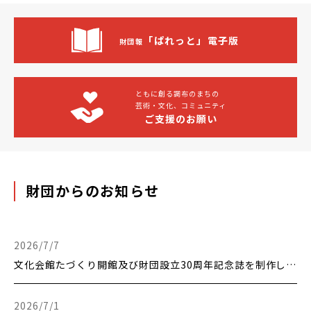
「ぱれっと」電子版
財団報
ともに創る調布のまちの
芸術・文化、コミュニティ
ご支援のお願い
財団からのお知らせ
更新日時：
2026/7/7
文化会館たづくり開館及び財団設立30周年記念誌を制作しました。
更新日時：
2026/7/1