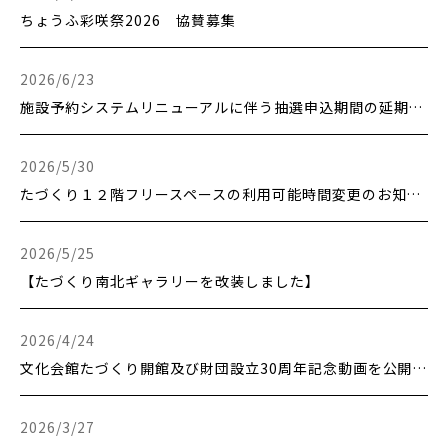
ちょうふ彩咲祭2026 協賛募集
更新日時：
2026/6/23
施設予約システムリニューアルに伴う抽選申込期間の延期について
更新日時：
2026/5/30
たづくり１２階フリースペースの利用可能時間変更のお知らせ
更新日時：
2026/5/25
【たづくり南北ギャラリーを改装しました】
更新日時：
2026/4/24
文化会館たづくり開館及び財団設立30周年記念動画を公開しました。
更新日時：
2026/3/27