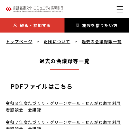
本文にスキップ
観る・参加する
施設を借りたい方
過去の会議録等一覧
を閲覧中
トップページ
財団について
過去の会議録等一覧
過去の会議録等一覧
PDFファイルはこちら
令和８年度たづくり・グリーンホール・せんがわ劇場利用
者懇談会 会議録
令和７年度たづくり・グリーンホール・せんがわ劇場利用
者懇談会 会議録