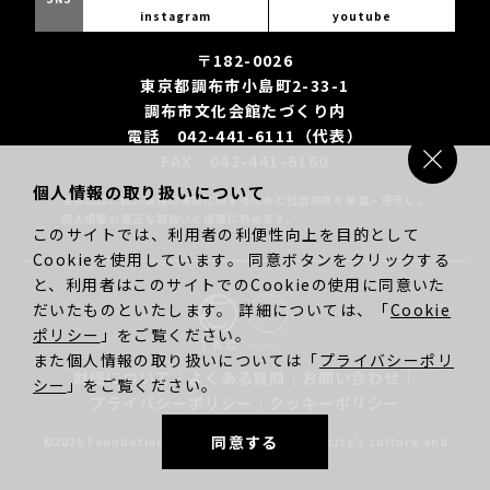
instagram
youtube
〒182-0026
東京都調布市小島町2-33-1
調布市文化会館たづくり内
電話 042-441-6111（代表）
FAX 042-441-6160
個人情報の取り扱いについて
当財団は、個人情報の保護に関する法令と社会秩序を尊重・遵守し、
個人情報の適正な取扱いと保護に努めます。
このサイトでは、利用者の利便性向上を目的として
Cookieを使用しています。 同意ボタンをクリックする
と、利用者はこのサイトでのCookieの使用に同意いた
だいたものといたします。 詳細については、「
Cookie
ポリシー
」をご覧ください。
また個人情報の取り扱いについては「
プライバシーポリ
財団について
｜
よくある質問
｜
お問い合わせ
｜
シー
」をご覧ください。
プライバシーポリシー
｜
クッキーポリシー
同意する
©2026 Foundation for promotion of Chofu city’s culture and
community