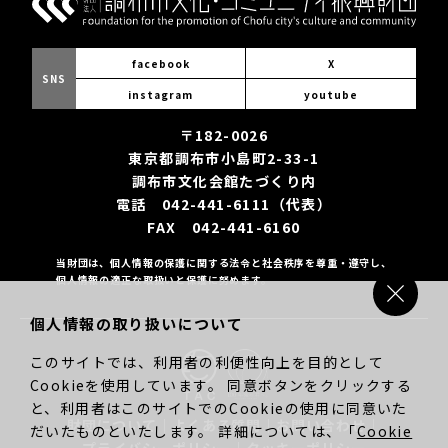
facebook
X
SNS
instagram
youtube
〒182-0026
東京都調布市小島町2-33-1
調布市文化会館たづくり内
電話 042-441-6111（代表）
FAX 042-441-6160
当財団は、個人情報の保護に関する法令と社会秩序を尊重・遵守し、
個人情報の適正な取扱いと保護に努めます。
個人情報の取り扱いについて
このサイトでは、利用者の利便性向上を目的として
Cookieを使用しています。 同意ボタンをクリックする
と、利用者はこのサイトでのCookieの使用に同意いた
財団について
｜
よくある質問
｜
お問い合わせ
｜
だいたものといたします。 詳細については、「
Cookie