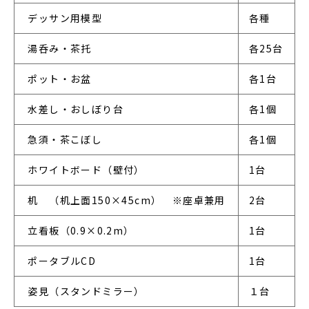
 デッサン用模型
各種
 湯呑み・茶托
各25台
 ポット・お盆
各1台
 水差し・おしぼり台
各1個
 急須・茶こぼし
各1個
 ホワイトボード（壁付）
1台
 机　（机上面150×45cm）　※座卓兼用
2台
 立看板（0.9×0.2m）
1台
 ポータブルCD　
1台
 姿見（スタンドミラー）
１台