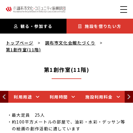
本文にスキップ
観る・参加する
施設を借りたい方
第1創作室(11階)
を閲覧中
トップページ
調布市文化会館たづくり
第1創作室(11階)
第1創作室(11階)
利用用途
利用時間
施設利用料金
最大定員 25人
約100平方メートルの部屋で、油彩・水彩・デッサン等
の絵画の創作活動に適しています