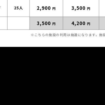
2,900
3,500
F
25人
円
円
3,500
4,200
円
円
※こちらの施設の利用は抽選になります。施