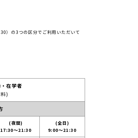
21:30）の3つの区分でご利用いただいて
・在学者 (基本利用料)
勤・在学者
料)
方
:30
夜間：17:30～21:30
全日：9:00～21:30
(夜間)
(全日)
17:30～21:30
9:00～21:30