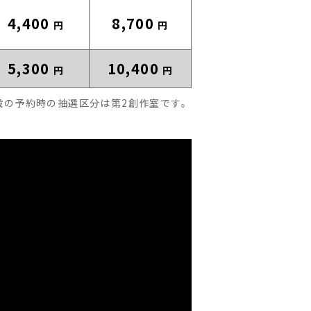
4,400
8,700
円
円
5,300
10,400
円
円
設の予約時の抽選区分は第2創作室です。