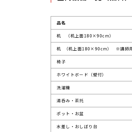
品名
 机　（机上面180×90cm）
 机  （机上面180×90cm）   ※講師
 椅子
 ホワイトボード（壁付）
 洗濯機
 湯呑み・茶托
 ポット・お盆
 水差し・おしぼり台