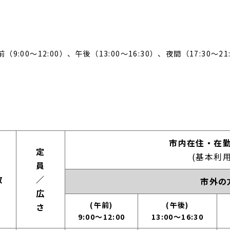
:00～12:00）、午後（13:00～16:30）、夜間（17:30～
市内在住・在勤
市内在住・在
定員/広さ
定
(基本利用
員
数
／
市外の
広
午前：9:00〜12:00
午後：13:00～16
(午前)
(午後)
さ
9:00～12:00
13:00～16:30