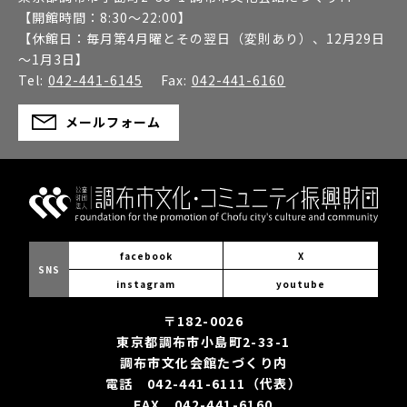
【開館時間：
8:30～22:00
】
【休館日：
毎月第4月曜とその翌日（変則あり）、12月29日
～1月3日
】
Tel:
042-441-6145
Fax:
042-441-6160
メールフォーム
facebook
X
SNS
instagram
youtube
〒182-0026
東京都調布市小島町2-33-1
調布市文化会館たづくり内
電話 042-441-6111（代表）
FAX 042-441-6160