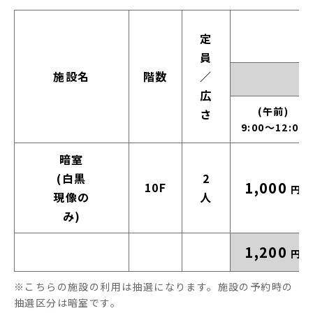
定員/広さ
定
員
施設名
階数
／
広
午前：9:00
(午前)
さ
9:00～12:00
暗室
(白黒
2
1,000
10F
円
現像の
人
み)
1,200
円
※こちらの施設の利用は抽選になります。施設の予約時の
抽選区分は暗室です。