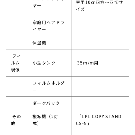
専用10㎝四方～四切サ
ヤー
イズ　　
家庭用ヘアドラ
イヤー
保温機
 フィ
ルム
小型タンク
 35m/m用
現像
フィルムホルダ
ー
ダークバック
 その
複写機（2灯
 「LPL COPY STAND 
他
式）
CS-5」