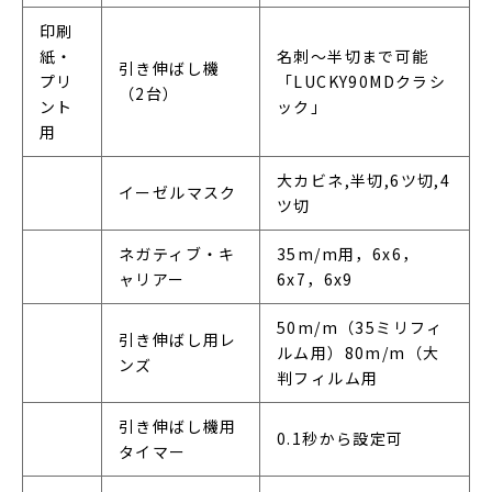
印刷
紙・
名刺～半切まで可能
引き伸ばし機
プリ
「LUCKY90MDクラシ
（2台）
ント
ック」
用
大カビネ,半切,6ツ切,4
イーゼルマスク
ツ切
ネガティブ・キ
35m/m用，6x6，
ャリアー
6x7，6x9
50m/m（35ミリフィ
引き伸ばし用レ
ルム用）80m/m（大
ンズ
判フィルム用
引き伸ばし機用
0.1秒から設定可
タイマー