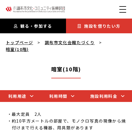
本文にスキップ
観る・参加する
施設を借りたい方
暗室(10階)
を閲覧中
トップページ
調布市文化会館たづくり
暗室(10階)
暗室(10階)
利用用途
利用時間
施設利用料金
最大定員 2人
約10平方メートルの部屋で、モノクロ写真の現像から焼
付けまで行える機器、用具類があります