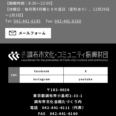
【開館時間：
8:30～22:00
】
【休館日：
毎月第4月曜とその翌日（変則あり）、12月29日
～1月3日
】
Tel:
042-441-6145
Fax:
042-441-6160
メールフォーム
facebook
X
SNS
instagram
youtube
〒182-0026
東京都調布市小島町2-33-1
調布市文化会館たづくり内
電話 042-441-6111（代表）
FAX 042-441-6160