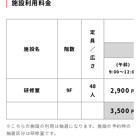
施設利用料金
定員/広さ
定
員
施設名
階数
／
広
午前：9:00
(午前)
さ
9:00～12:00
48
2,900
研修室
9F
円
人
3,500
円
※こちらの施設の利用は抽選になります。施設の予約時の
抽選区分は研修室です。