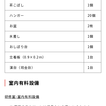
 茶こぼし
1個
 ハンガー
20個
 お盆
2枚
 水差し
1個
 おしぼり台
1個
 立看板（0.9×0.2m）
1台
 演台（司会台）
1台
室内有料設備
研修室-室内有料設備