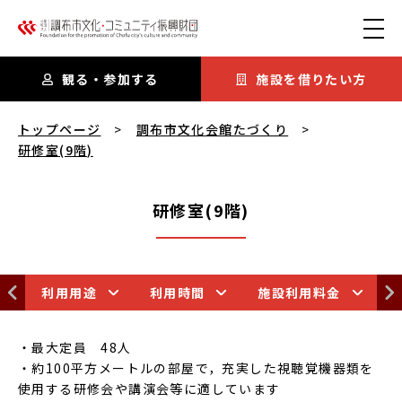
本文にスキップ
観る・参加する
施設を借りたい方
研修室(9階)
を閲覧中
トップページ
調布市文化会館たづくり
研修室(9階)
研修室(9階)
利用用途
利用時間
施設利用料金
・最大定員 48人
・約100平方メートルの部屋で，充実した視聴覚機器類を
使用する研修会や講演会等に適しています