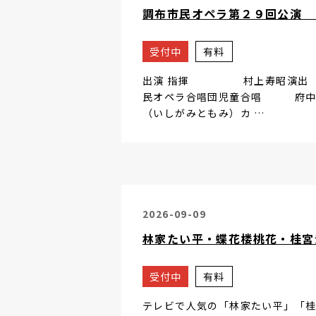
調布市民オペラ第２９回公演
受付中
有料
出演 指揮 村上寿昭演
民オペラ合唱団児童合唱 府中少
（いしがみともみ）カ …
2026-09-09
林家たい平・蝶花楼桃花・桂宮
受付中
有料
テレビで人気の「林家たい平」「