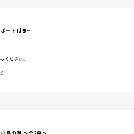
サポート付き～
しみください。
あり
白鳥の湖 ～全2幕～