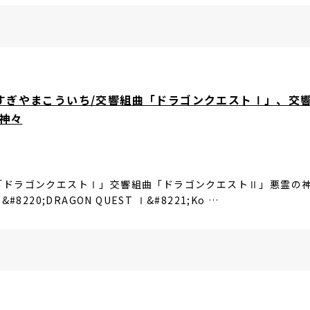
tsすぎやまこういち/交響組曲「ドラゴンクエストⅠ」、交
神々
「ドラゴンクエストⅠ」交響組曲「ドラゴンクエストⅡ」悪霊の神々
te &#8220;DRAGON QUEST Ⅰ&#8221;Ko …