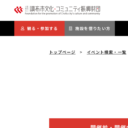
本文にスキップ
観る・参加する
施設を借りたい方
トップページ
イベント検索・一覧
開催前・開催