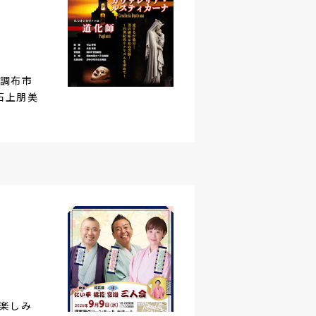
調布市
石上朋美
楽しみ