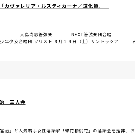
 「カヴァレリア・ルスティカーナ／道化師」
出 大島尚志管弦楽 NEXT管弦楽団合唱 
年少女合唱団 ソリスト ９月１９日（土）サントゥツア 
治 三人会
桂宮治」と人気若手女性落語家「蝶花楼桃花」の落語会を是非、お