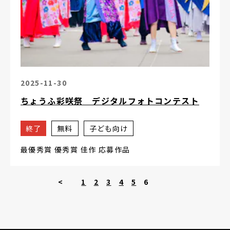
2025-11-30
ちょうふ彩咲祭 デジタルフォトコンテスト
終了
無料
子ども向け
最優秀賞 優秀賞 佳作 応募作品
<
1
2
3
4
5
6