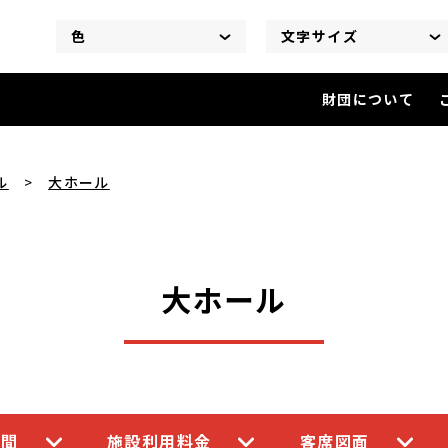
色
文字サイズ
財団について
大ホール
を閲覧中
ル
大ホール
大ホール
時間
施設利用料金
客席図面