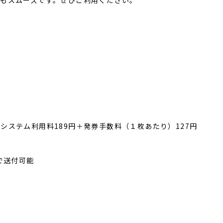
もスムーズです。ぜひご利用ください。
テム利用料189円＋発券手数料（１枚あたり）127円
で送付可能