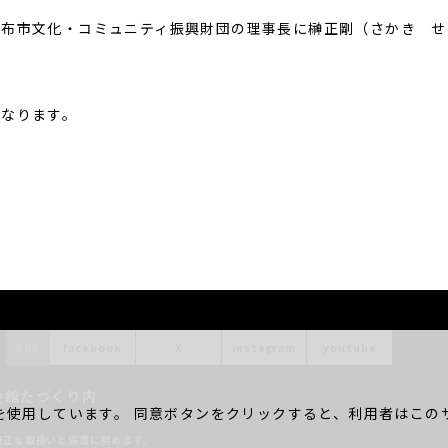
調布市文化・コミュニティ振興財団の理事長に榊正剛（さかき せ
となります。
SNS
facebook
X
instagram
youtube
会館たづくり内
を使用しています。 同意ボタンをクリックすると、利用者はこのサ
。
適正な取扱いと保護に努めます。