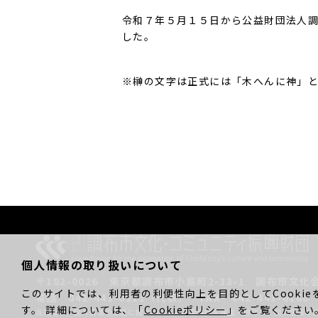
令和７年５月１５日から公益財団法人
した。
※榊の文字は正式には「木へんに神」
個人情報の取り扱いについて
〒182-0026
東京都調布市小島町2-33-1
調布市文化
このサイトでは、利用者の利便性向上を目的としてCookie
電話 042-441-6111（代表）
FAX 042-441-6160
す。 詳細については、「
Cookieポリシー
」をご覧ください
当財団は、個人情報の保護に関する法令と社会秩序を尊重・遵守し、
個人情報の