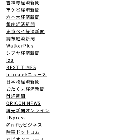
吉祥寺経済新聞
市ケ谷経済新聞
六本木経済新聞
銀座経済新聞
東京ベイ経済新聞
調布経済新聞
WalkerPlus
シブヤ経済新聞
Iza
BEST TiMES
Infoseekニュース
日本橋経済新聞
おたくま経済新聞
財経新聞
ORICON NEWS
読売新聞オンライン
JBpress
@niftyビジネス
時事ドットコム
マピオンニュース