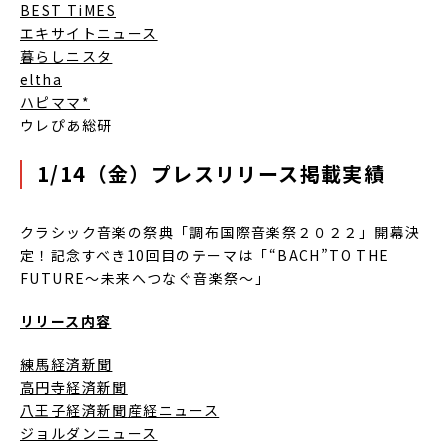
BEST TiMES
エキサイトニュース
暮らしニスタ
eltha
ハピママ*
ウレぴあ総研
1/14（金）プレスリリース掲載実績
クラシック音楽の祭典「調布国際音楽祭２０２２」開幕決
定！記念すべき10回目のテーマは「“BACH”TO THE
FUTURE～未来へつなぐ音楽祭～」
リリース内容
練馬経済新聞
高円寺経済新聞
八王子経済新聞
産経ニュース
ジョルダンニュース