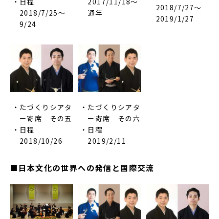
日程
2017/11/18～
2018/7/27～
2018/7/25～
通年
2019/1/27
9/24
たづくりシアタ
たづくりシアタ
ー寄席 その五
ー寄席 その六
日程
日程
2018/10/26
2019/2/11
■日本文化の世界への発信と国際交流