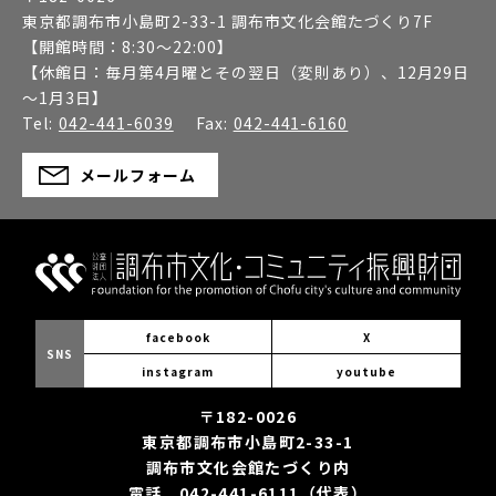
東京都調布市小島町2-33-1 調布市文化会館たづくり7F
【開館時間：
8:30～22:00
】
【休館日：
毎月第4月曜とその翌日（変則あり）、12月29日
～1月3日
】
Tel:
042-441-6039
Fax:
042-441-6160
メールフォーム
facebook
X
SNS
instagram
youtube
〒182-0026
東京都調布市小島町2-33-1
調布市文化会館たづくり内
電話 042-441-6111（代表）