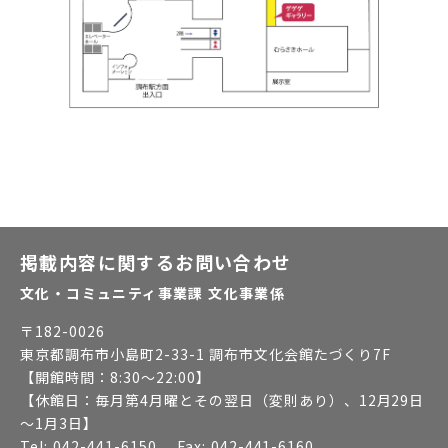
掲載内容に関するお問い合わせ
文化・コミュニティ事業課 文化事業係
〒
182-0026
東京都調布市小島町2-33-1 調布市文化会館たづくり7F
【開館時間：
8:30～22:00
】
【休館日：
毎月第4月曜とその翌日（変則あり）、12月29日
～1月3日
】
Tel:
042-441-6150
Fax:
042-441-6160