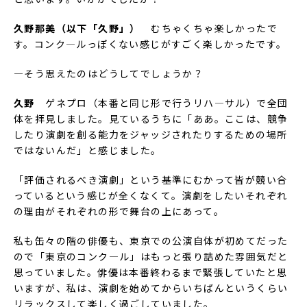
久野那美（以下「久野」）
むちゃくちゃ楽しかったで
す。コンク―ルっぽくない感じがすごく楽しかったです。
―そう思えたのはどうしてでしょうか？
久野
ゲネプロ（本番と同じ形で行うリハ―サル）で全団
体を拝見しました。見ているうちに「ああ。ここは、競争
したり演劇を創る能力をジャッジされたりするための場所
ではないんだ」と感じました。
「評価されるべき演劇」という基準にむかって皆が競い合
っているという感じが全くなくて。演劇をしたいそれぞれ
の理由がそれぞれの形で舞台の上にあって。
私も缶々の階の俳優も、東京での公演自体が初めてだった
ので「東京のコンク―ル」はもっと張り詰めた雰囲気だと
思っていました。俳優は本番終わるまで緊張していたと思
いますが、私は、演劇を始めてからいちばんというくらい
リラックスして楽しく過ごしていました。