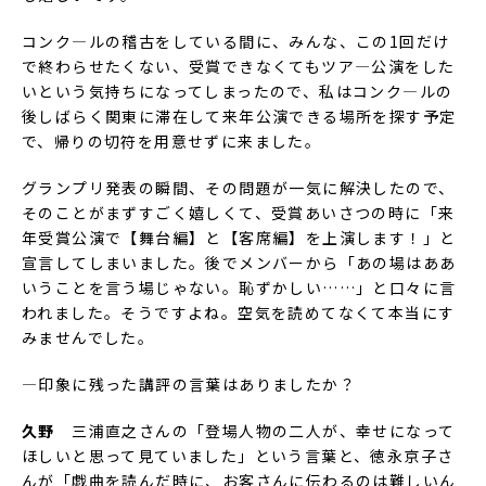
コンク―ルの稽古をしている間に、みんな、この1回だけ
で終わらせたくない、受賞できなくてもツア―公演をした
いという気持ちになってしまったので、私はコンク―ルの
後しばらく関東に滞在して来年公演できる場所を探す予定
で、帰りの切符を用意せずに来ました。
グランプリ発表の瞬間、その問題が一気に解決したので、
そのことがまずすごく嬉しくて、受賞あいさつの時に「来
年受賞公演で【舞台編】と【客席編】を上演します！」と
宣言してしまいました。後でメンバーから「あの場はああ
いうことを言う場じゃない。恥ずかしい……」と口々に言
われました。そうですよね。空気を読めてなくて本当にす
みませんでした。
―印象に残った講評の言葉はありましたか？
久野
三浦直之さんの「登場人物の二人が、幸せになって
ほしいと思って見ていました」という言葉と、徳永京子さ
んが「戯曲を読んだ時に、お客さんに伝わるのは難しいん