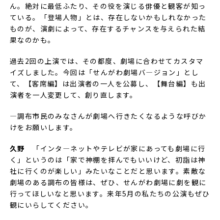
ん。絶対に最低ふたり、その役を演じる俳優と観客が知っ
ている。「登場人物」とは、存在しないかもしれなかった
ものが、演劇によって、存在するチャンスを与えられた結
果なのかも。
過去2回の上演では、その都度、劇場に合わせてカスタマ
イズしました。今回は「せんがわ劇場バ―ジョン」とし
て、【客席編】は出演者の一人を公募し、【舞台編】も出
演者を一人変更して、創り直します。
―調布市民のみなさんが劇場へ行きたくなるような呼びか
けをお願いします。
久野
「インタ―ネットやテレビが家にあっても劇場に行
く」というのは「家で神棚を拝んでもいいけど、初詣は神
社に行くのが楽しい」みたいなことだと思います。素敵な
劇場のある調布の皆様は、ぜひ、せんがわ劇場に劇を観に
行ってほしいなと思います。来年5月の私たちの公演もぜひ
観にいらしてください。