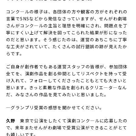
コンク―ルの様子は、各団体の方や観客の方がそれぞれの
言葉でSNSなどから発信なさっていますが、せんがわ劇場
さんがコンク―ルの主旨と理想を明確にされ、問題点を丁
寧にすくい上げて解決を図ってこられた結果が形になった
のだと思います。そう感じたのは、運営のあちこちに丁寧
な工夫がされていて、たくさんの試行錯誤の跡が見えたか
らです。
ご自身が創作者でもある運営スタッフの皆様が、参加団体
全てを、演劇作品を創る仲間としてリスペクトを持って受
け入れて、フォローしてくださったこともとても大きいと
思います。きっと素敵な作品を創られるクリエ―タ―なん
だ、みなさんの作品を見てみたいと思いました。
―グランプリ受賞の感想を聞かせてください。
久野
東京で公演をしたくて演劇コンク―ルに応募したの
で、来年またせんがわ劇場で受賞公演ができることがとて
も嬉しいです。