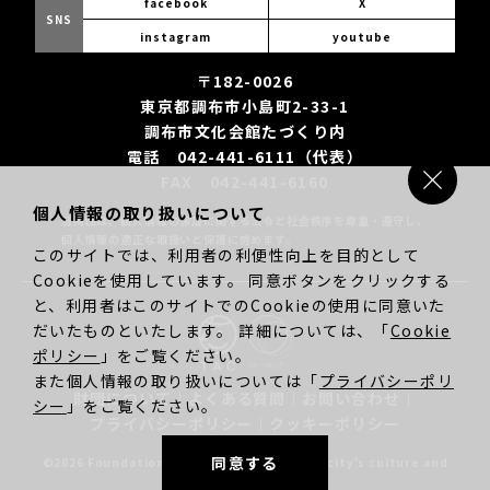
facebook
X
SNS
instagram
youtube
〒182-0026
東京都調布市小島町2-33-1
調布市文化会館たづくり内
電話 042-441-6111（代表）
FAX 042-441-6160
個人情報の取り扱いについて
当財団は、個人情報の保護に関する法令と社会秩序を尊重・遵守し、
個人情報の適正な取扱いと保護に努めます。
このサイトでは、利用者の利便性向上を目的として
Cookieを使用しています。 同意ボタンをクリックする
と、利用者はこのサイトでのCookieの使用に同意いた
だいたものといたします。 詳細については、「
Cookie
ポリシー
」をご覧ください。
また個人情報の取り扱いについては「
プライバシーポリ
財団について
｜
よくある質問
｜
お問い合わせ
｜
シー
」をご覧ください。
プライバシーポリシー
｜
クッキーポリシー
同意する
©2026 Foundation for promotion of Chofu city’s culture and
community