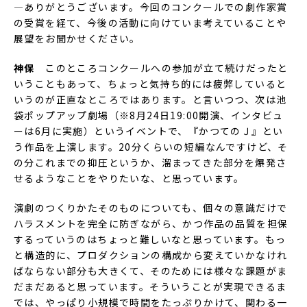
―ありがとうございます。今回のコンクールでの劇作家賞
の受賞を経て、今後の活動に向けていま考えていることや
展望をお聞かせください。
神保
このところコンクールへの参加が立て続けだったと
いうこともあって、ちょっと気持ち的には疲弊していると
いうのが正直なところではあります。と言いつつ、次は池
袋ポップアップ劇場（※8月24日19:00開演、インタビュ
ーは6月に実施）というイベントで、『かつてのＪ』とい
う作品を上演します。20分くらいの短編なんですけど、そ
の分これまでの抑圧というか、溜まってきた部分を爆発さ
せるようなことをやりたいな、と思っています。
演劇のつくりかたそのものについても、個々の意識だけで
ハラスメントを完全に防ぎながら、かつ作品の品質を担保
するっていうのはちょっと難しいなと思っています。もっ
と構造的に、プロダクションの構成から変えていかなけれ
ばならない部分も大きくて、そのためには様々な課題がま
だまだあると思っています。そういうことが実現できるま
では、やっぱり小規模で時間をたっぷりかけて、関わる一