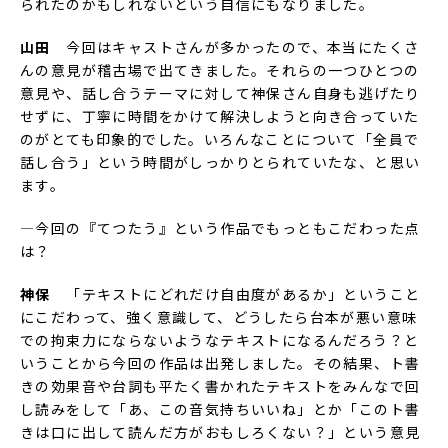
られたのかもしれないという自信にもなりました。
山田
今回はキャストさんが多かったので、本当にたくさ
んの意見が稽古場で出てきました。それらの一つひとつの
意見や、話し合うテーマに対して神保さん自身も逃げたり
せずに、丁寧に時間をかけて解決しようと向き合っていた
のがとても印象的でした。いろんなことについて「全員で
話し合う」という時間がしっかりとられていたな、と思い
ます。
―今回の『てつたう』という作品でもっともこだわった点
は？
神保
「テキストにどれだけ自由度があるか」ということ
にこだわって、強く意識して、どうしたら台本が悪い意味
での拘束力にならないようなテキストになるんだろう？と
いうことから今回の作品は出発しました。その結果、ト書
きの効果音や台詞も平たく書かれたテキストをみんなで回
し読みをして「あ、この音気持ちいいね」とか「このト書
きは口に出して読んだ方がおもしろくない？」という意見