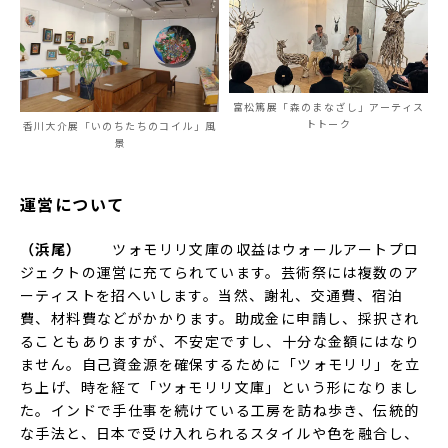
富松篤展「森のまなざし」アーティス
トトーク
香川大介展「いのちたちのコイル」風
景
運営について
（浜尾）
ツォモリリ文庫の収益はウォールアートプロ
ジェクトの運営に充てられています。芸術祭には複数のア
ーティストを招へいします。当然、謝礼、交通費、宿泊
費、材料費などがかかります。助成金に申請し、採択され
ることもありますが、不安定ですし、十分な金額にはなり
ません。自己資金源を確保するために「ツォモリリ」を立
ち上げ、時を経て「ツォモリリ文庫」という形になりまし
た。インドで手仕事を続けている工房を訪ね歩き、伝統的
な手法と、日本で受け入れられるスタイルや色を融合し、