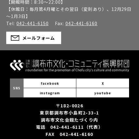
【開館時間：
8:30～22:00
】
【休館日：
毎月第4月曜とその翌日（変則あり）、12月29日
～1月3日
】
Tel:
042-441-6150
Fax:
042-441-6160
メールフォーム
facebook
X
SNS
instagram
youtube
〒182-0026
東京都調布市小島町2-33-1
調布市文化会館たづくり内
電話 042-441-6111（代表）
FAX 042-441-6160