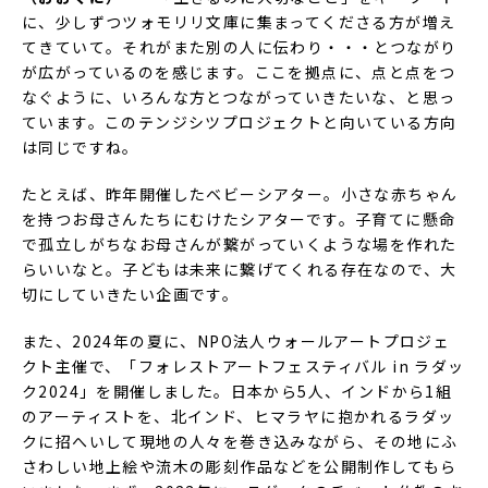
に、少しずつツォモリリ文庫に集まってくださる方が増え
てきていて。それがまた別の人に伝わり・・・とつながり
が広がっているのを感じます。ここを拠点に、点と点をつ
なぐように、いろんな方とつながっていきたいな、と思っ
ています。このテンジシツプロジェクトと向いている方向
は同じですね。
たとえば、昨年開催したベビーシアター。小さな赤ちゃん
を持つお母さんたちにむけたシアターです。子育てに懸命
で孤立しがちなお母さんが繋がっていくような場を作れた
らいいなと。子どもは未来に繋げてくれる存在なので、大
切にしていきたい企画です。
また、2024年の夏に、NPO法人ウォールアートプロジェ
クト主催で、「フォレストアートフェスティバル in ラダッ
ク2024」を開催しました。日本から5人、インドから1組
のアーティストを、北インド、ヒマラヤに抱かれるラダッ
クに招へいして現地の人々を巻き込みながら、その地にふ
さわしい地上絵や流木の彫刻作品などを公開制作してもら