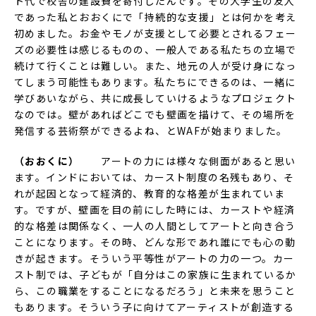
ト代で校舎の建設費を寄付したんです。その大学生の友人
であった私とおおくにで「持続的な支援」とは何かを考え
初めました。お金やモノが支援として必要とされるフェー
ズの必要性は感じるものの、一般人である私たちの立場で
続けて行くことは難しい。また、地元の人が受け身になっ
てしまう可能性もあります。私たちにできるのは、一緒に
学びあいながら、共に成長していけるようなプロジェクト
なのでは。壁があればどこでも壁画を描けて、その場所を
発信する芸術祭ができるよね、とWAFが始まりました。
（おおくに）
アートの力には様々な側面があると思い
ます。インドにおいては、カースト制度の名残もあり、そ
れが起因となって経済的、教育的な格差が生まれていま
す。ですが、壁画を目の前にした時には、カーストや経済
的な格差は関係なく、一人の人間としてアートと向き合う
ことになります。その時、どんな形であれ誰にでも心の動
きが起きます。そういう平等性がアートの力の一つ。カー
スト制では、子どもが「自分はこの家族に生まれているか
ら、この職業をすることになるだろう」と未来を思うこと
もあります。そういう子に向けてアーティストが創造する