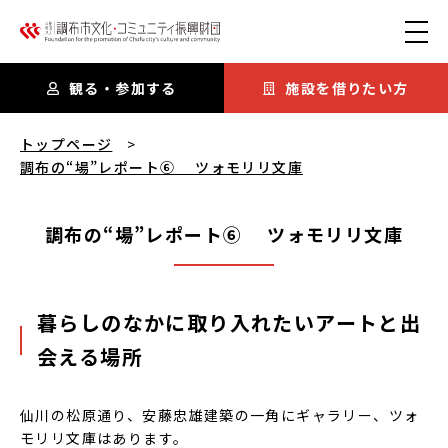
本文にスキップ
観る・参加する
施設を借りたい方
調布の“場”レポート⑥ ツォモリリ文庫
を閲覧中
トップページ
調布の“場”レポート⑥ ツォモリリ文庫
調布の“場”レポート⑥ ツォモリリ文庫
暮らしのなかに取り入れたいアートと出
会える場所
仙川の松原通り、安藤忠雄建築の一角にギャラリー、ツォ
モリリ文庫はあります。