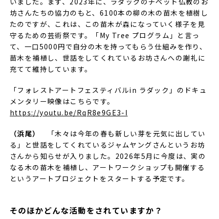
いました。まず、2023年に、ラダックのチベット仏教のお
坊さんたちの協力のもと、6100本の柳の木の苗木を植樹し
たのですが、これは、この苗木が森になっていく様子を見
守るための芸術祭です。「My Tree プログラム」と言っ
て、一口5000円で自分の木を持ってもらう仕組みを作り、
苗木を補植し、世話をしてくれているお坊さんへの謝礼に
充てて維持しています。
「フォレストアートフェスティバルin ラダック」のドキュ
メンタリー映像はこちらです。
https://youtu.be/RqR8e9GE3-I
（浜尾）
「木々は今年の春も新しい芽を元気に出してい
る」と世話をしてくれているジャムヤングさんというお坊
さんから知らせが入りました。2026年5月に今度は、実の
なる木の苗木を補植し、アートワークショップも開催する
というアートプロジェクトをスタートする予定です。
そのほかどんな活動をされていますか？