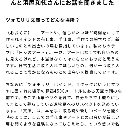
んと浜尾和徳さんにお話を聞きました
ツォモリリ文庫ってどんな場所？
（おおくに）
アートや、信じがたいほど時間をかけて
作られるインドの布仕事、手仕事、手作りの絵本など、新
しいものとの出会いの場を目指しています。私たちのテー
マは「日々のアート」。一見、アートはなくても良いもの
に見えるけれど、本当はなくてはならないものだと思うん
です。日常生活に取り入れてほしいもの、何か一つ取り入
れることで豊かになるものとの出会いを提案しています。
ちなみに「ツォモリリ」はインド、ラダックというヒマラ
ヤに囲まれた場所の標高4500メートルにある天空の湖の名
前です。そこで山羊やヤクを育て、自分たちで手織りにし
てまとって暮らしている遊牧民へのリスペクトを込めてい
ます。「文庫」は、本を手に取る時や新しいページを開く
時のように、ここでの手仕事やアートとの出会いが新しい
扉を開くような経験になってもらえたら、という想いで名