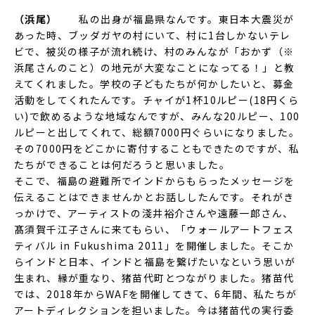
（浜尾）
私の出身が福島県なんです。東日本大震災が
あった時、ブッダガヤの村にいて、村に1台しかないテレ
ビで、被災の様子が流れ続け、村のみんなが「おかず（※
浜尾さんのこと）の地元が大変なことになってる！」と教
えてくれました。学校の子どもたちが何かしたいと、募金
活動をしてくれたんです。チャイが1杯10ルピー(18円くら
い)で飲めるような地域なんですが、みんな20ルピー、100
ルピーと出してくれて、総額7000円ぐらいになりました。
その7000円をどこかに寄付することもできたのですが、私
たちができることは何だろうと思いました。
そこで、福島の避難所でインドからもらったメッセージを
伝えることはできませんかとお話ししたんです。それがき
っかけで、アーティストの淺井裕介さんや遠藤一郎さん、
髙須賀千江子さんに来てもらい、「ウォールアートフェス
ティバル in Fukushima 2011」を開催しました。そこか
らインドと日本、インドと福島を繋げたいなという思いが
生まれ、縁が重なり、猪苗代町とつながりました。猪苗代
では、2018年からWAFを開催してきて、6年間、私たちが
アートディレクションを担いました。今は猪苗代の実行委