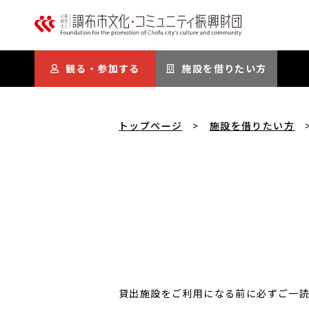
本文にスキップ
観る・参加する
施設を借りたい方
トップページ
施設を借りたい方
貸出施設をご利用になる前に必ずご一