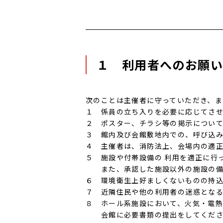
１ 利用者へのお願い
次のことは主催者に守っていただき、
１ 係員の立ち入りを必要に応じてさ
２ ポスター、チラシ等の掲示につい
３ 館内及び会館敷地内での、呼び込
４ 主催者は、消防法上、会場内の適
５ 施設や付帯設備の 利用を適正に行
また、承認した施設以外の施設の備
６ 環境衛生上好ましくないものの持
７ 近隣住民や他の利用者の迷惑とな
８ ホール系施設において、火気・電熱
会館に必要書類の提出をしてください