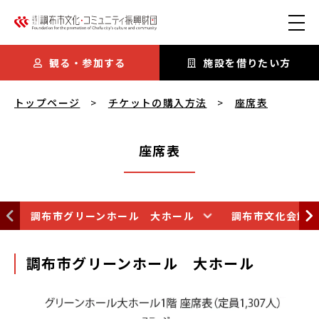
本文にスキップ
観る・参加する
施設を借りたい方
座席表
を閲覧中
トップページ
チケットの購入方法
座席表
座席表
調布市グリーンホール 大ホール
調布市文化会館た
調布市グリーンホール 大ホール