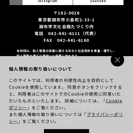
instagram
youtube
〒182-0026
東京都調布市小島町2-33-1
調布市文化会館たづくり内
電話 042-441-6111（代表）
FAX 042-441-6160
当財団は、個人情報の保護に関する法令と社会秩序を尊重・遵守し、
個人情報の適正な取扱いと保護に努めます。
個人情報の取り扱いについて
このサイトでは、利用者の利便性向上を目的として
Cookieを使用しています。 同意ボタンをクリックする
と、利用者はこのサイトでのCookieの使用に同意いた
財団について
｜
よくある質問
｜
お問い合わせ
｜
だいたものといたします。 詳細については、「
Cookie
プライバシーポリシー
｜
クッキーポリシー
ポリシー
」をご覧ください。
また個人情報の取り扱いについては「
プライバシーポリ
©2026 Foundation for promotion of Chofu city’s culture and
シー
」をご覧ください。
community