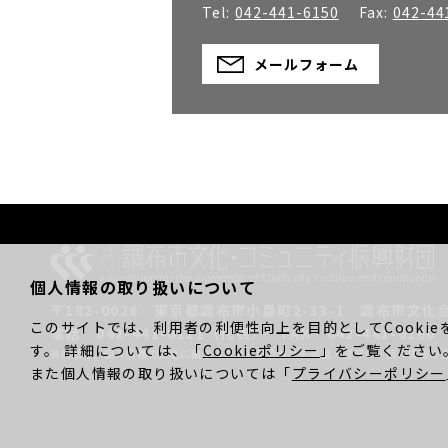
Tel:
042-441-6150
Fax:
042-44
メールフォーム
個人情報の取り扱いについて
〒182-0026
東京都調布市小島町2-33-1
調布市文化
このサイトでは、利用者の利便性向上を目的としてCookie
電話 042-441-6111（代表）
FAX 042-441-6160
す。 詳細については、「
Cookieポリシー
」をご覧ください
当財団は、個人情報の保護に関する法令と社会秩序を尊重・遵守し、
個人情報の
また個人情報の取り扱いについては「
プライバシーポリシー