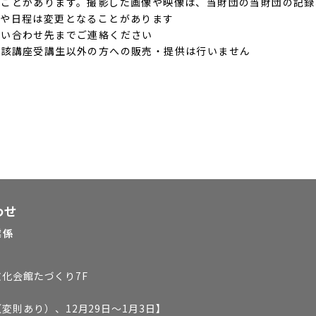
ることがあります。撮影した画像や映像は、当財団の当財団の記録
容や日程は変更となることがあります
問い合わせ先までご連絡ください
当該講座受講生以外の方への販売・提供は行いません
わせ
業係
文化会館たづくり7F
変則あり）、12月29日～1月3日
】