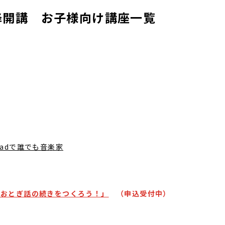
降開講 お子様向け講座一覧
Padで誰でも音楽家
「おとぎ話の続きをつくろう！」
（申込
受付
中）