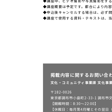
◆講座中、ビデオ撮影や写真撮影をす
◆講座概要は予定です。都合により内
◆申込後キャンセルする場合は、必ず
◆講座で使用する資料・テキストは、
掲載内容に関するお問い合
文化・コミュニティ事業課 文化事
〒
182-0026
東京都調布市小島町2-33-1 調布市
【開館時間：
8:30～22:00
】
【休館日：
毎月第4月曜とその翌日（