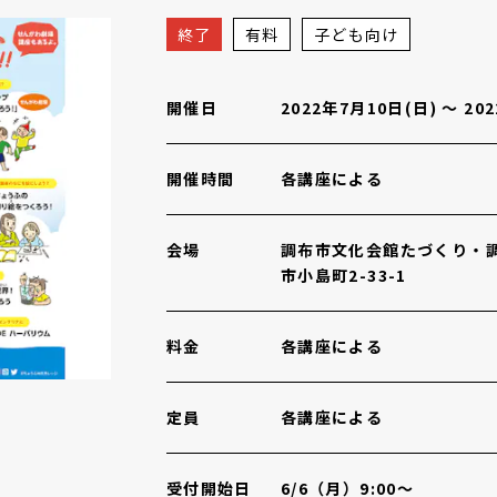
向け 参加者募集
概要
終了
有料
子ども向け
開催日
2022年7月10日(日)
〜
20
開催時間
各講座による
会場
調布市文化会館たづくり・
市小島町2-33-1
料金
各講座による
定員
各講座による
受付開始日
6/6（月）9:00～