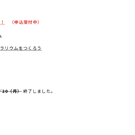
う！
（申込受付中）
ム
テラリウムをつくろう
／20（月）
終了しました。