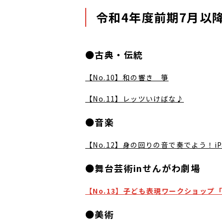
令和4年度前期7月以
●古典・伝統
【No.10】和の響き 箏
【No.11】レッツいけばな♪
●音楽
【No.12】身の回りの音で奏でよう！i
●舞台芸術inせんがわ劇場
【No.13】子ども表現ワークショップ
●美術