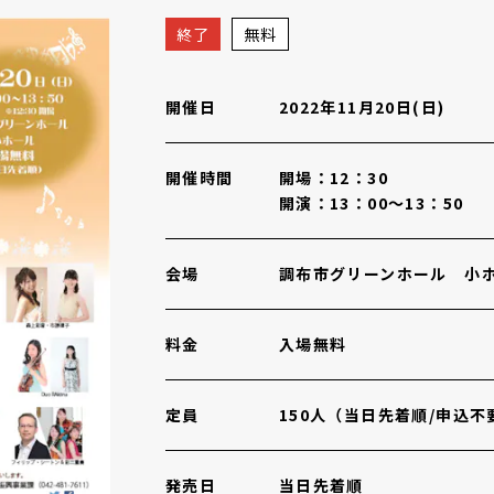
概要
終了
無料
開催日
2022年11月20日(日)
開催時間
開場：12：30
開演：13：00～13：50
会場
調布市グリーンホール 小
料金
入場無料
定員
150人（当日先着順/申込不
発売日
当日先着順