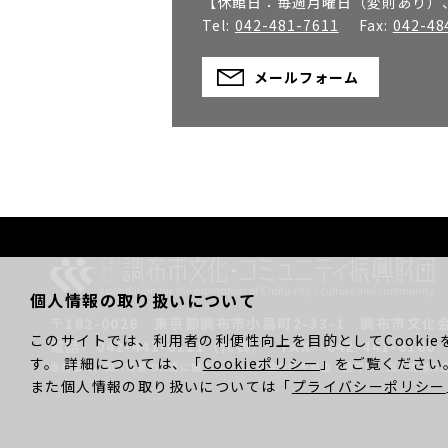
【休館日：
毎週月曜日（変則あり）、
Tel:
042-481-7611
Fax:
042-48
メールフォーム
個人情報の取り扱いについて
〒182-0026
東京都調布市小島町2-33-1
調布市文化
このサイトでは、利用者の利便性向上を目的としてCookie
電話 042-441-6111（代表）
FAX 042-441-6160
す。 詳細については、「
Cookieポリシー
」をご覧ください
当財団は、個人情報の保護に関する法令と社会秩序を尊重・遵守し、
個人情報の
また個人情報の取り扱いについては「
プライバシーポリシー