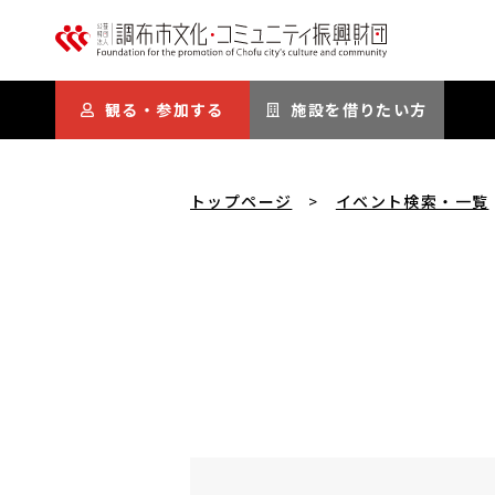
本文にスキップ
観る・参加する
施設を借りたい方
トップページ
イベント検索・一覧