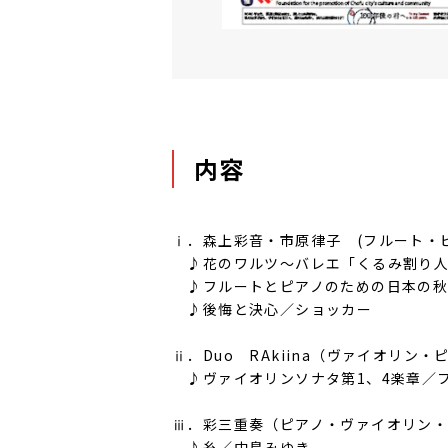
内容
ⅰ．森上彩音・市原律子 (フルート・
♪花のワルツ～バレエ「くるみ割り人
♪フルートとピアノのための日本の秋
♪後悔と決心／ショッカー
ⅱ．Duo RAkiina（ヴァイオリン・
♪ヴァイオリンソナタ第1、4楽章／
ⅲ．彩三重奏（ピアノ・ヴァイオリン
♪糸／中島みゆき