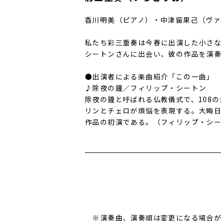
香川明美（ピアノ）・中津留果己（ヴ
私たち彩三重奏は今春に出演した小さ
シートンさんに出会い、彼の作品を演
●出演者による楽曲紹介「この一曲」
♪除夜の鐘／フィリップ・シートン
除夜の鐘と呼ばれる仏教儀式で、108
リンとチェロが煩悩を表現する。大晦
作品の初演である。（フィリップ・シ
※演奏曲、演奏順は変更になる場合が