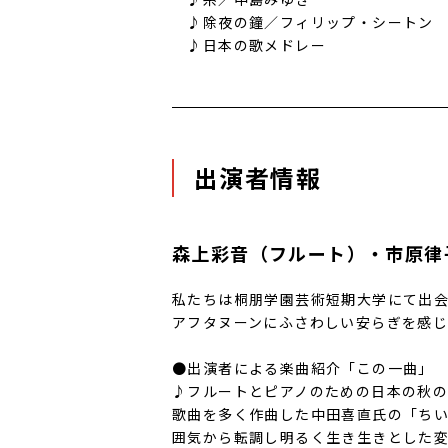
♪除夜の鐘／フィリップ・シートン
♪日本の歌メドレー
出演者情報
森上彩音（フルート）・市原律
私たちは桐朋学園芸術短期大学にて出
アフタヌーンにふさわしい安らぎを感
●出演者による楽曲紹介「この一曲」
♪フルートとピアノのための日本の秋の歌
歌曲を多く作曲した中田喜直氏の「ち
囲気から転調し明るく生き生きとした