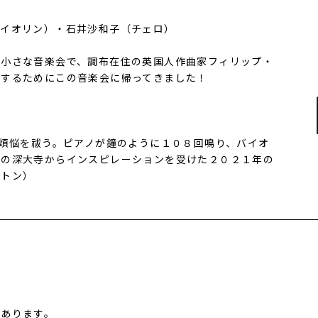
ァイオリン）・石井沙和子（チェロ）
な小さな音楽会で、調布在住の英国人作曲家フィリップ・
奏するためにこの音楽会に帰ってきました！
の煩悩を祓う。ピアノが鐘のように１０８回鳴り、バイオ
日の深大寺からインスピレーションを受けた２０２１年の
ートン）
あります。