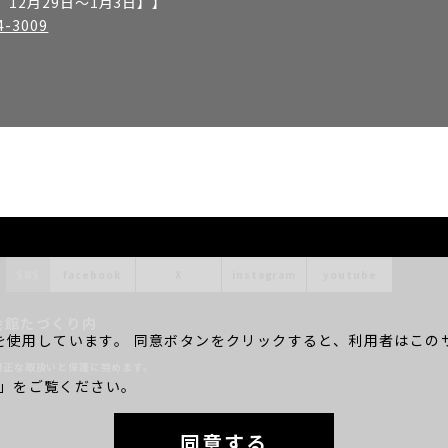
12月29日～1月3日】
】
4-3009
SNS
facebook
X
instagram
youtube
会館たづくり内
を使用しています。 同意ボタンをクリックすると、利用者はこのサ
。
適正な取扱いと保護に努めます。
」をご覧ください。
同意する