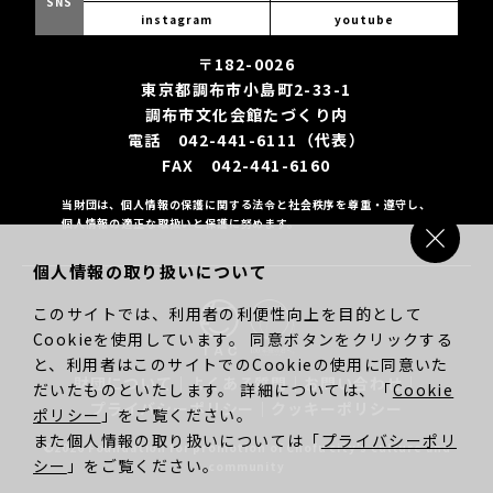
SNS
instagram
youtube
〒182-0026
東京都調布市小島町2-33-1
調布市文化会館たづくり内
電話 042-441-6111（代表）
FAX 042-441-6160
当財団は、個人情報の保護に関する法令と社会秩序を尊重・遵守し、
個人情報の適正な取扱いと保護に努めます。
個人情報の取り扱いについて
このサイトでは、利用者の利便性向上を目的として
Cookieを使用しています。 同意ボタンをクリックする
と、利用者はこのサイトでのCookieの使用に同意いた
財団について
｜
よくある質問
｜
お問い合わせ
｜
だいたものといたします。 詳細については、「
Cookie
プライバシーポリシー
｜
クッキーポリシー
ポリシー
」をご覧ください。
また個人情報の取り扱いについては「
プライバシーポリ
©2026 Foundation for promotion of Chofu city’s culture and
シー
」をご覧ください。
community