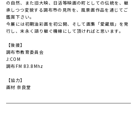
の自然、また旧大映、日活等映画の町としての伝統を、継
承しつつ変貌する調布市の見所を、風景画作品を通じてご
鑑賞下さい。
今展には初期油彩画を初公開、そして画集「愛蔵版」を発
行し、末永く語り継ぐ機縁にして頂ければと思います。
【後援】
調布市教育委員会
J:COM
調布FM 83.8Mhz
【協力】
画材 奈良堂