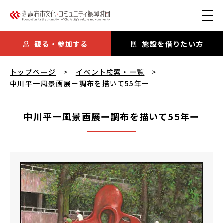
本文にスキップ
観る・参加する
施設を借りたい方
中川平一風景画展ー調布を描いて55年ー
を閲覧中
トップページ
イベント検索・一覧
中川平一風景画展ー調布を描いて55年ー
中川平一風景画展ー調布を描いて55年ー
中川平一風景画展ー調布を描いて55年ー
概要