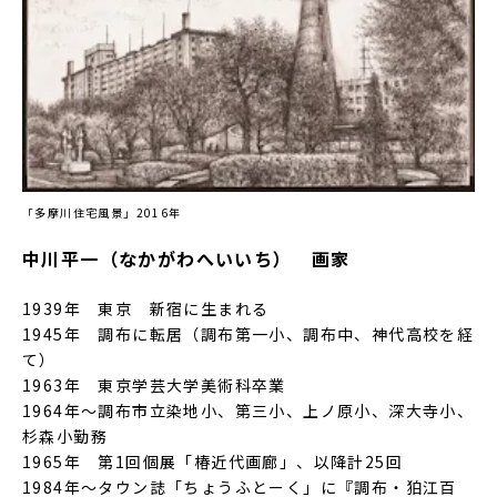
「多摩川住宅風景」2016年
中川平一（なかがわへいいち） 画家
1939年 東京 新宿に生まれる
1945年 調布に転居（調布第一小、調布中、神代高校を経
て）
1963年 東京学芸大学美術科卒業
1964年～調布市立染地小、第三小、上ノ原小、深大寺小、
杉森小勤務
1965年 第1回個展「椿近代画廊」、以降計25回
1984年～タウン誌「ちょうふとーく」に『調布・狛江百