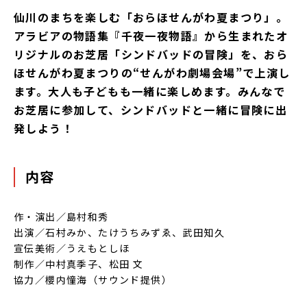
仙川のまちを楽しむ「おらほせんがわ夏まつり」。
アラビアの物語集『千夜一夜物語』から生まれたオ
リジナルのお芝居「シンドバッドの冒険」を、おら
ほせんがわ夏まつりの“せんがわ劇場会場”で上演し
ます。大人も子どもも一緒に楽しめます。みんなで
お芝居に参加して、シンドバッドと一緒に冒険に出
発しよう！
内容
作・演出／島村和秀
出演／石村みか、たけうちみずゑ、武田知久
宣伝美術／うえもとしほ
制作／中村真季子、松田 文
協力／櫻内憧海（サウンド提供）