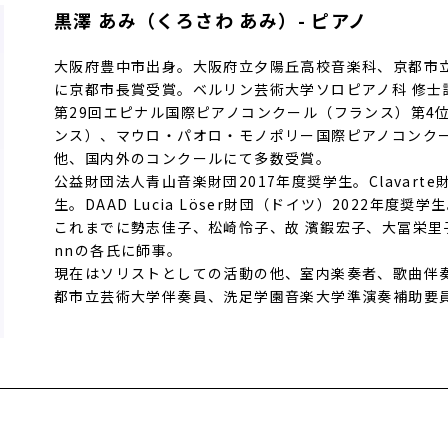
黒澤 あみ（くろさわ あみ）- ピアノ
大阪府豊中市出身。大阪府立夕陽丘高校音楽科、京都市
に京都市長賞受賞。ベルリン芸術大学ソロピアノ科 修士
第29回エピナル国際ピアノコンクール（フランス）第4
ンス）、マウロ・パオロ・モノポリー国際ピアノコンク
他、国内外のコンクールにて多数受賞。
公益財団法人青山音楽財団2017年度奨学生。Clavarte
生。DAAD Lucia Löser財団（ドイツ）2022年度奨学
これまでに勢志佳子、松崎怜子、故 濱鍜宏子、大冨栄里子、
nnの各氏に師事。
現在はソリストとしての活動の他、室内楽奏者、歌曲伴
都市立芸術大学伴奏員、洗足学園音楽大学準演奏補助要