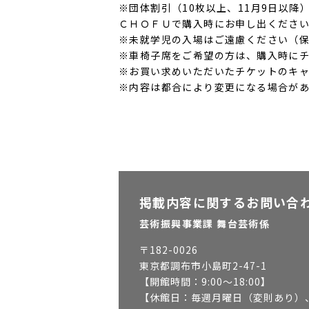
※団体割引（10枚以上、11月9日以降
ＣＨＯＦＵで購入時にお申し出くださ
※未就学児の入場はご遠慮ください（
※車椅子席をご希望の方は、購入時にチケ
※お買い求めいただいたチケットのキ
※内容は都合により変更になる場合が
掲載内容に関するお問い合
芸術振興事業課 舞台芸術係
〒
182-0026
東京都調布市小島町2-47-1
【開館時間：
9:00～18:00
】
【休館日：
毎週月曜日（変則あり）、