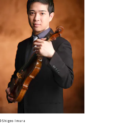
©︎︎Shigeo Imura