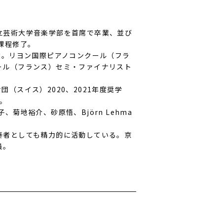
立芸術大学音楽学部を首席で卒業、並び
課程修了。
位。リヨン国際ピアノコンクール（フラ
ール（フランス）セミ・ファイナリスト
財団（スイス）2020、2021年度奨学
生。
菊地裕介、砂原悟、Björn Lehma
奏者としても精力的に活動している。京
員。