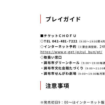
プレイガイド
■チケットＣＨＯＦＵ
◇TEL 042-481-7222
（9:00～19:00
◇インターネット予約
2
（※要会員登録、
https://www.e-get.jp/cul_bun/pt/
◇取扱い窓口
・調布市グリーンホール
（9:00～19:
・調布市文化会館たづくり
（9:00～21
・調布市せんがわ劇場
（9:00～19:00
注意事項
※発売初日9：00～はインターネット販