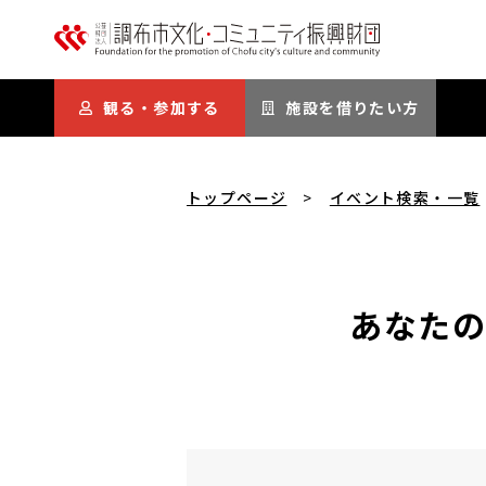
本文にスキップ
観る・参加する
施設を借りたい方
トップページ
イベント検索・一覧
あなたの