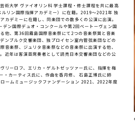
芸術大学 ヴァイオリン科 学士課程・修士課程を共に最高
ルリン国際指揮アカデミー）に在籍。2019〜2021年 独
アカデミーに在籍し、同楽団での数多くの公演に出演。
デン国際デュオ・コンクールや第2回ベートーヴェン国
る他、第36回霧島国際音楽祭にて2つの音楽祭賞と音楽
デンブルク交響楽団、独プロイセン室内管弦楽団などの
際音楽祭、ジュリタ音楽祭などの音楽祭に出演する他、
う。近年は客演首席奏者として読売日本交響楽団などの公
ヴリーロフ、エリカ・ゲルトゼッツァー氏に、指揮を梅
リー・カーティス氏に、作曲を香月修、 石島正博氏に師
ロームミュージックファンデーション 2021、2022年度