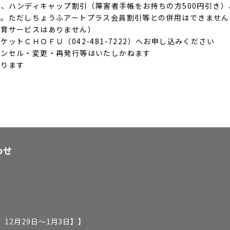
）、ハンディキャップ割引（障害者手帳をお持ちの方500円引き）
い。ただしちょうふアートプラス会員割引等との併用はできません
保育サービスはありません）
ットＣＨＯＦＵ（042-481-7222）へお申し込みください
ャンセル・変更・再発行等はいたしかねます
あります
わせ
12月29日～1月3日】
】