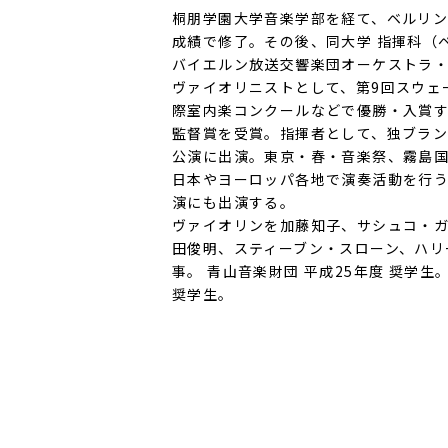
桐朋学園大学音楽学部を経て、ベルリン
成績で修了。その後、同大学 指揮科（ベ
バイエルン放送交響楽団オーケストラ・
ヴァイオリニストとして、第9回スウェー
際室内楽コンクールなどで優勝・入賞す
監督賞を受賞。指揮者として、独ブラン
公演に出演。東京・春・音楽祭、霧島国
日本やヨーロッパ各地で演奏活動を行
演にも出演する。
ヴァイオリンを加藤知子、サシュコ・ガ
田俊明、スティーブン・スローン、ハ
事。 青山音楽財団 平成25年度 奨学生。
奨学生。