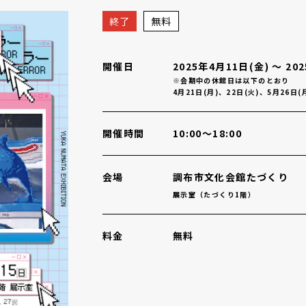
香 現実とエラー
概要
終了
無料
開催日
2025年4月11日(金)
〜
20
※会期中の休館日は以下のとおり
4月21日(月)、22日(火)、5月26日(
開催時間
10:00～18:00
会場
調布市文化会館たづくり
展示室（たづくり1階）
料金
無料