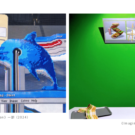
e Moon》一部（2024）
《Imagin