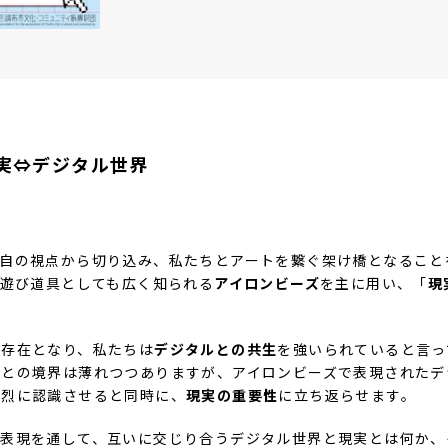
実⇔デジタル世界
独自の視点から切り込み、私たちとアートを繋ぐ架け橋となること
の遊び道具としても広く知られる
アイロンビーズ
を主に用い、「
現
い存在となり、私たちは
デジタルとの共生
を強いられていると言っ
界との境界は薄れつつありますが、アイロンビーズで表現されたデ
強烈に認識させると同時に、
現実の重要性
に立ち返らせます。
ト表現を通して、互いに交じり合うデジタル世界と現実とは何か、