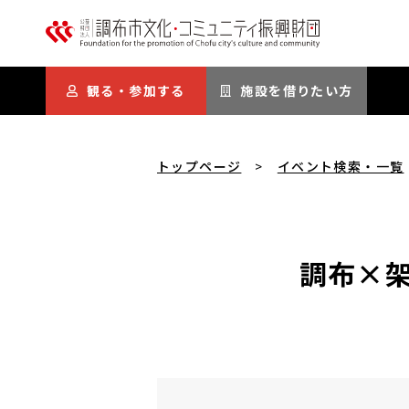
本文にスキップ
観る・参加する
施設を借りたい方
トップページ
イベント検索・一覧
調布×