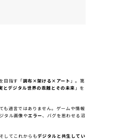
を目指す「
調布×架ける×アート
」。第
実とデジタル世界の乖離とその未来
」を
ても過言ではありません。ゲームや情報
ジタル画像や
エラー
、バグを思わせる沼
そしてこれからも
デジタルと共生してい