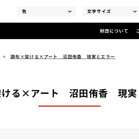
色
文字サイズ
財団について
調布×架ける×アート 沼田侑
調布×架ける×アート 沼田侑香 現実とエラー
架ける×アート 沼田侑香 現実