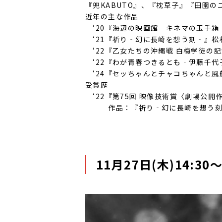
『兜KABUTO』、『枕草子』『田園
近年の主な作品
‘20『海辺の映画館‐キネマの玉手箱
‘21『祈り‐幻に長崎を想う刻‐』松
‘22『乙女たちの沖縄戦 白梅学徒の
‘22『わが青春つきるとも‐伊藤千代
‘24『セッちゃんとチャコちゃんと
受賞歴
‘22『第75回 映像技術賞〈劇場公開
作品：『祈り‐幻に長崎を想う刻
11月27日(木)14:3