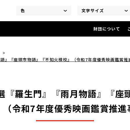
色
文字サイズ
財団について
【終了】大映傑作選『羅生門』
語』『座頭市物語』『不知火検校』（令和7年度優秀映画鑑賞推
選『羅生門』『雨月物語』『座
』（令和7年度優秀映画鑑賞推進