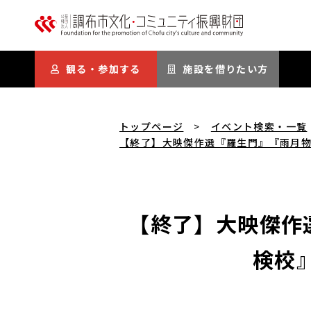
本文にスキップ
観る・参加する
施設を借りたい方
トップページ
イベント検索・一覧
【終了】大映傑作選『羅生門』『雨月物
【終了】大映傑作
検校