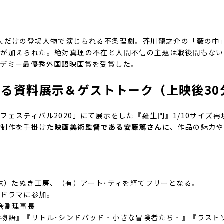
人だけの登場人物で演じられる不条理劇。芥川龍之介の「藪の中
」が加えられた。絶対真理の不在と人間不信の主題は戦後間もない
カデミー最優秀外国語映画賞を受賞した。
る資料展示＆ゲストトーク（上映後30
フェスティバル2020」にて展示をした『羅生門』1/10サイズ
の制作を手掛けた
映画美術監督である安藤篤さん
に、作品の魅力や
）
（株）たぬき工房、（有）アート･ティを経てフリーとなる。
ビドラマに参加。
会副理事長
物語』『リトル･シンドバッド‐小さな冒険者たち‐』『ラスト