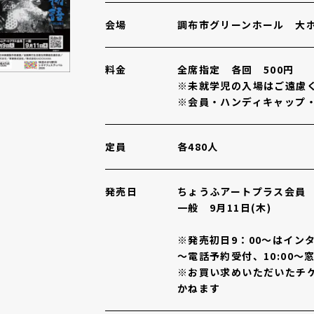
会場
調布市グリーンホール 大
料金
全席指定 各回 500円
※未就学児の入場はご遠慮
※会員・ハンディキャップ
定員
各480人
発売日
ちょうふアートプラス会員 9
一般 9月11日(木)
※発売初日9：00～はイン
～電話予約受付、10:00～
※お買い求めいただいたチ
かねます