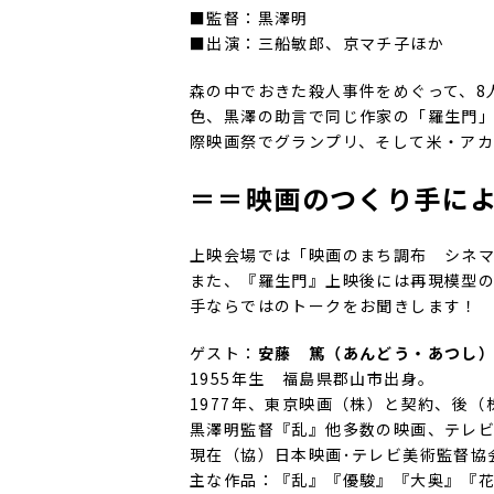
■監督：黒澤明
■出演：三船敏郎、京マチ子ほか
森の中でおきた殺人事件をめぐって、8
色、黒澤の助言で同じ作家の「羅生門
際映画祭でグランプリ、そして米・ア
＝＝映画のつくり手によ
上映会場では「映画のまち調布 シネマ
また、『羅生門』上映後には再現模型
手ならではのトークをお聞きします！
ゲスト：
安藤 篤（あんどう・あつし
1955年生 福島県郡山市出身。
1977年、東京映画（株）と契約、後
黒澤明監督『乱』他多数の映画、テレ
現在（協）日本映画･テレビ美術監督協
主な作品：『乱』『優駿』『大奥』『花