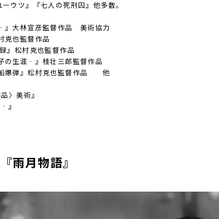
のユーウツ』『七人の死刑囚』他多数。
‐』大林宣彦監督作品 美術協力
村克也監督作品
記録』松村克也監督作品
子の生涯‐』桂壮三郎監督作品
風船爆弾』松村克也監督作品 他
作品〉美術』
‐』
0～『雨月物語』