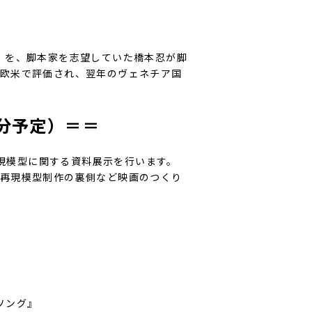
」を、脚本家を志望していた橋本忍が脚
欧米で評価され、翌年のヴェネチア国
分予定）＝＝
再現模型に関する資料展示を行います。
再現模型制作の裏側など映画のつくり
ソング』