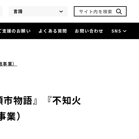
サイト内を検索
言語
ご支援のお願い
よくある質問
お問い合わせ
SNS
『雨月物語』『座頭市物語』『不知火検校』（令和7年度優秀映画
進事業）
頭市物語』『不知火
事業）