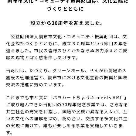
調布市文化・コミュニティ振興財団は、文化会館た
づくりとともに
設立から
30周年を迎えました。
公益財団法人調布市文化・コミュニティ振興財団は、文
化会館たづくりとともに、設立３０周年という節目の年を
迎えました。市民の皆様のひとかたならぬお力添えとご愛
顧の賜物と深く感謝申しあげます。
当財団は、たづくり、グリーンホール、せんがわ劇場の３
施設の管理運営と、調布市における文化芸術の振興と国際
交流の推進に努めています。
これまでも市と共に「パラハートちょうふ meets ART 」
に取り組んできた当財団の30周年記念事業では、さらなる
共生社会の充実を目指し、国籍や民族が異なる人々が、互
いの文化への理解を深め、認め合い、交流する多文化共生
の実現に向けて、誰もが楽しめる事業を実施していきま
す。