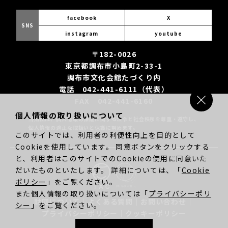
facebook
X
SNS
instagram
youtube
〒182-0026
東京都調布市小島町2-33-1
調布市文化会館たづくり内
電話 042-441-6111（代表）
FAX 042-441-6160
個人情報の取り扱いについて
当財団は、個人情報の保護に関する法令と社会秩序を尊重・遵守し、
個人情報の適正な取扱いと保護に努めます。
このサイトでは、利用者の利便性向上を目的として
Cookieを使用しています。 同意ボタンをクリックする
と、利用者はこのサイトでのCookieの使用に同意いた
だいたものといたします。 詳細については、「
Cookie
ポリシー
」をご覧ください。
また個人情報の取り扱いについては「
プライバシーポリ
財団について
｜
よくある質問
｜
お問い合わせ
｜
シー
」をご覧ください。
プライバシーポリシー
｜
クッキーポリシー