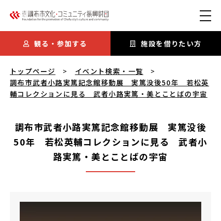
本文にスキップ
観る・参加する
施設を借りたい方
調布市武者小路実篤記念館移動展 実篤没後50年 若松英輔コ
トップページ
イベント検索・一覧
調布市武者小路実篤記念館移動展 実篤没後50年 若松英
輔コレクションに見る 武者小路実篤・美とことばの宇宙
調布市武者小路実篤記念館移動展 実篤没後
50年 若松英輔コレクションに見る 武者小
路実篤・美とことばの宇宙
調布市武者小路実篤記念館移動展 実篤没後50年 若松