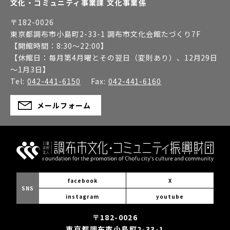
文化・コミュニティ事業課 文化事業係
〒
182-0026
東京都調布市小島町2-33-1 調布市文化会館たづくり7F
【開館時間：
8:30～22:00
】
【休館日：
毎月第4月曜とその翌日（変則あり）、12月29日
～1月3日
】
Tel:
042-441-6150
Fax:
042-441-6160
メールフォーム
facebook
X
SNS
instagram
youtube
〒182-0026
東京都調布市小島町2-33-1