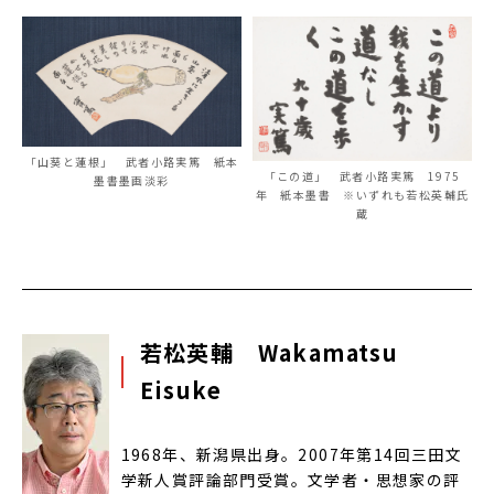
「山葵と蓮根」 武者小路実篤 紙本
「この道」 武者小路実篤 1975
墨書墨画淡彩
年 紙本墨書 ※いずれも若松英輔氏
蔵
若松英輔 Wakamatsu
Eisuke
1968年、新潟県出身。2007年第14回三田文
学新人賞評論部門受賞。文学者・思想家の評