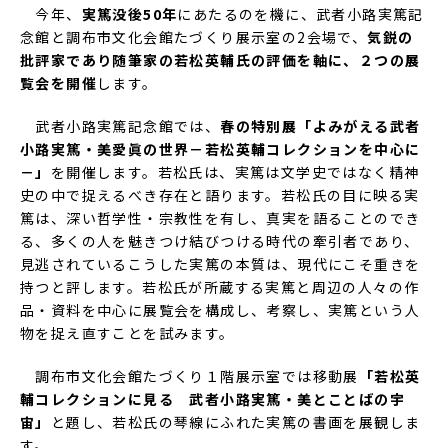
今年、
実篤没後50年
にあたるのを機に、武者小路実篤記
念館と調布市文化会館たづくり展示室の2会場で、
気鋭の
批評家であり随筆家の若松英輔氏の評価を軸に、２つの展
覧会を開催
します。
武者小路実篤記念館では、
春の特別展「よみがえる武者
小路実篤・美愛眞の世界－若松英輔コレクションを中心に
－」
を開催します。若松氏は、実篤は文学史ではなく精神
史の中で捉えるべき存在と語ります。若松氏の目に映る実
篤は、深い哲学性・宗教性を有し、真実を語ることのでき
る、多くの人を魅きつけ結びつける時代の牽引者であり、
見逃されているこうした実篤の本質は、現代にこそ重きを
持つと評します。若松氏が所蔵する実篤と周辺の人々の作
品・資料を中心に展覧会を構成し、考察し、実篤という人
物を捉え直すことを試みます。
調布市文化会館たづくり１階展示室では移動展
「若松英
輔コレクションに見る 武者小路実篤・美とことばの宇
宙」
と題し、若松氏の琴線にふれた実篤の書画を展観しま
す。