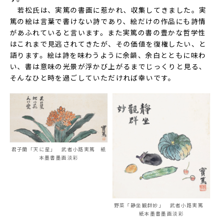
若松氏は、実篤の書画に惹かれ、収集してきました。実
篤の絵は言葉で書けない詩であり、絵だけの作品にも詩情
があふれていると言います。また実篤の書の豊かな哲学性
はこれまで見逃されてきたが、その価値を復権したい、と
語ります。絵は詩を味わうように余韻、余白とともに味わ
い、書は意味の光景が浮かび上がるまでじっくりと見る、
そんなひと時を過ごしていただければ幸いです。
君子蘭「天に星」 武者小路実篤 紙
本墨書墨画淡彩
野菜「静坐観群妙」 武者小路実篤
紙本墨書墨画淡彩