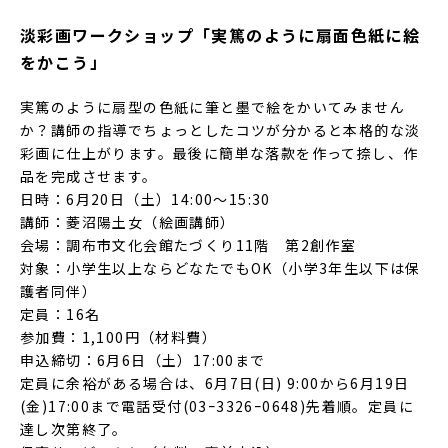
淡彩画ワークショップ「実篤のように扇面色紙に絵
をかこう」
実篤のように扇型の色紙に筆と墨で絵をかいてみません
か？講師の指導でちょっとしたコツが分かると本格的な淡
彩画に仕上がります。最後に簡単な落款を作って捺し、作
品を完成させます。
日時：6月20日（土）14:00〜15:30
講師：菱沼陽土女（絵画講師）
会場：調布市文化会館たづくり11階 第2創作室
対象：小学生以上ならどなたでもOK（小学3年生以下は保
護者同伴）
定員：16名
参加費：1,100円（材料費）
申込締切：6月6日（土）17:00まで
定員に余裕がある場合は、6月7日(日) 9:00から6月19日
(金)17:00まで電話受付(03ｰ3326ｰ0648)先着順。定員に
達し次第終了。