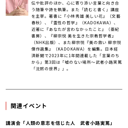
伝や批評のほか、心に寄り添い言葉と向き合
う随筆や詩を執筆。また「読むと書く」講座
を主宰。著書に『小林秀雄 美しい花』（文藝
春秋）、『霊性の哲学』（KADOKAWA）、
近著に『あなたが言わなかったこと』（亜紀
書房）、『柳宗悦 美を生きた宗教哲学者』
（NHK出版）、また柳宗悦『美の救い 柳宗悦
傑作選集』（KADOKAWA）を編集。日本経
済新聞で2023年に1年間連載した「言葉のち
から」第3回は「嘘のない場所〜武者小路実篤
「沈黙の世界」」。
関連イベント
講演会「人類の意志を信じた人 武者小路実篤」