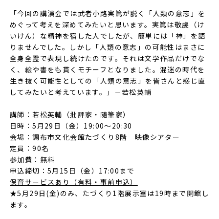
「今回の講演会では武者小路実篤が説く「人類の意志」を
めぐって考えを深めてみたいと思います。実篤は敬虔（け
いけん）な精神を宿した人でしたが、簡単には「神」を語
りませんでした。しかし「人類の意志」の可能性はまさに
全身全霊で表現し続けたのです。それは文学作品だけでな
く、絵や書をも貫くモチーフとなりました。混迷の時代を
生き抜く可能性としての「人類の意志」を皆さんと感じ直
してみたいと考えています。」－若松英輔
講師：若松英輔（批評家・随筆家）
日時：5月29日（金）19:00〜20:30
会場：調布市文化会館たづくり8階 映像シアター
定員：90名
参加費：無料
申込締切：5月15日（金）17:00まで
保育サービスあり（有料・事前申込）
★5月29日(金)のみ、たづくり1階展示室は19時まで開館し
ます。