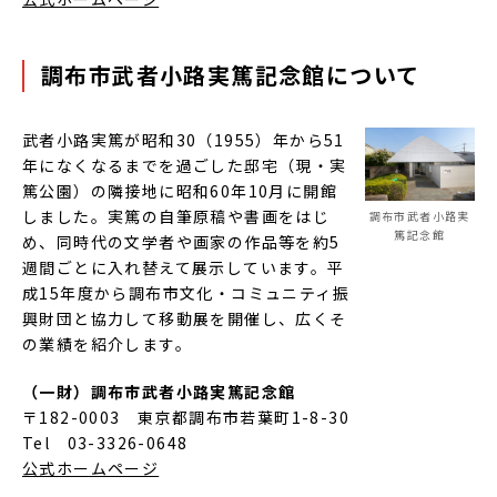
調布市武者小路実篤記念館について
武者小路実篤が昭和30（1955）年から51
年になくなるまでを過ごした邸宅（現・実
篤公園）の隣接地に昭和60年10月に開館
しました。実篤の自筆原稿や書画をはじ
調布市武者小路実
篤記念館
め、同時代の文学者や画家の作品等を約5
週間ごとに入れ替えて展示しています。平
成15年度から調布市文化・コミュニティ振
興財団と協力して移動展を開催し、広くそ
の業績を紹介します。
（一財）調布市武者小路実篤記念館
〒182-0003 東京都調布市若葉町1-8-30
Tel 03-3326-0648
公式ホームページ