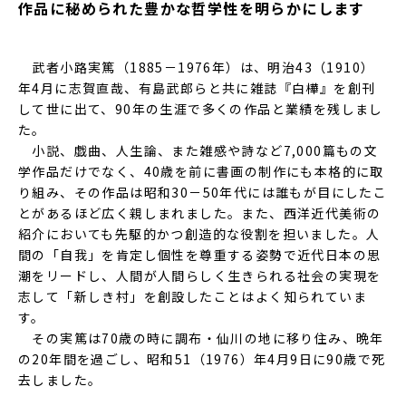
作品に秘められた豊かな哲学性を明らかにします
武者小路実篤（1885－1976年）は、明治43（1910）
年4月に志賀直哉、有島武郎らと共に雑誌『白樺』を創刊
して世に出て、90年の生涯で多くの作品と業績を残しまし
た。
小説、戯曲、人生論、また雑感や詩など7,000篇もの文
学作品だけでなく、40歳を前に書画の制作にも本格的に取
り組み、その作品は昭和30－50年代には誰もが目にしたこ
とがあるほど広く親しまれました。また、西洋近代美術の
紹介においても先駆的かつ創造的な役割を担いました。人
間の「自我」を肯定し個性を尊重する姿勢で近代日本の思
潮をリードし、人間が人間らしく生きられる社会の実現を
志して「新しき村」を創設したことはよく知られていま
す。
その実篤は70歳の時に調布・仙川の地に移り住み、晩年
の20年間を過ごし、昭和51（1976）年4月9日に90歳で死
去しました。