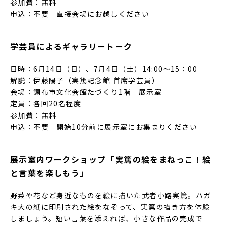
参加費：無料
申込：不要 直接会場にお越しください
学芸員によるギャラリートーク
日時：6月14日（日）、7月4日（土）14:00〜15：00
解説：伊藤陽子（実篤記念館 首席学芸員）
会場：調布市文化会館たづくり1階 展示室
定員：各回20名程度
参加費：無料
申込：不要 開始10分前に展示室にお集まりください
展示室内ワークショップ「実篤の絵をまねっこ！絵
と言葉を楽しもう」
野菜や花など身近なものを絵に描いた武者小路実篤。ハガ
キ大の紙に印刷された絵をなぞって、実篤の描き方を体験
しましょう。短い言葉を添えれば、小さな作品の完成で