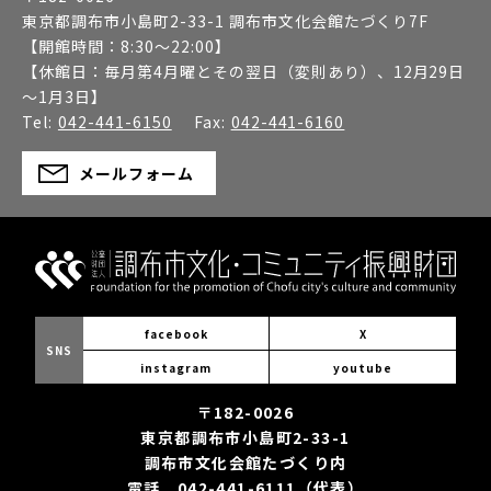
東京都調布市小島町2-33-1 調布市文化会館たづくり7F
【開館時間：
8:30～22:00
】
【休館日：
毎月第4月曜とその翌日（変則あり）、12月29日
～1月3日
】
Tel:
042-441-6150
Fax:
042-441-6160
メールフォーム
facebook
X
SNS
instagram
youtube
〒182-0026
東京都調布市小島町2-33-1
調布市文化会館たづくり内
電話 042-441-6111（代表）