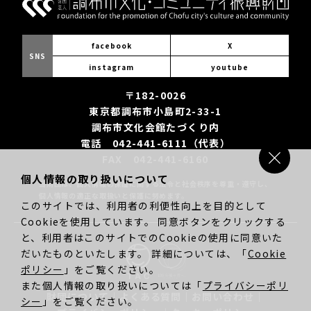
facebook
X
SNS
instagram
youtube
〒182-0026
東京都調布市小島町2-33-1
調布市文化会館たづくり内
電話 042-441-6111（代表）
FAX 042-441-6160
個人情報の取り扱いについて
当財団は、個人情報の保護に関する法令と社会秩序を尊重・遵守し、
個人情報の適正な取扱いと保護に努めます。
このサイトでは、利用者の利便性向上を目的として
Cookieを使用しています。 同意ボタンをクリックする
と、利用者はこのサイトでのCookieの使用に同意いた
だいたものといたします。 詳細については、「
Cookie
ポリシー
」をご覧ください。
また個人情報の取り扱いについては「
プライバシーポリ
財団について
｜
よくある質問
｜
お問い合わせ
｜
シー
」をご覧ください。