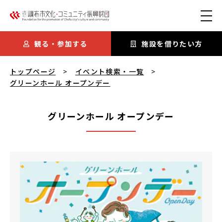
本文にスキップ
観る・参加する
施設を借りたい方
グリーンホール オープンデー
を閲覧中
トップページ
イベント検索・一覧
グリーンホール オープンデー
グリーンホール オープンデー
グリーンホール オープンデー
概要