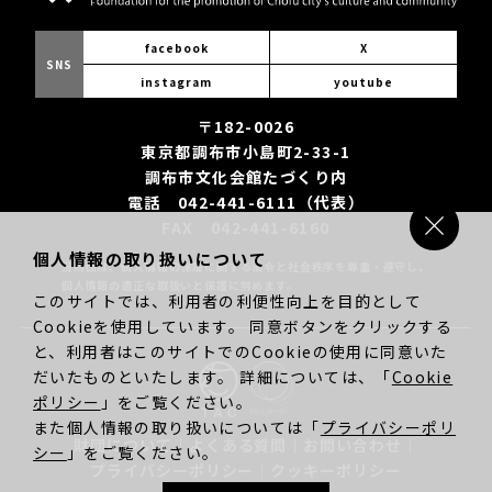
facebook
X
SNS
instagram
youtube
〒182-0026
東京都調布市小島町2-33-1
調布市文化会館たづくり内
電話 042-441-6111（代表）
FAX 042-441-6160
個人情報の取り扱いについて
当財団は、個人情報の保護に関する法令と社会秩序を尊重・遵守し、
個人情報の適正な取扱いと保護に努めます。
このサイトでは、利用者の利便性向上を目的として
Cookieを使用しています。 同意ボタンをクリックする
と、利用者はこのサイトでのCookieの使用に同意いた
だいたものといたします。 詳細については、「
Cookie
ポリシー
」をご覧ください。
また個人情報の取り扱いについては「
プライバシーポリ
財団について
｜
よくある質問
｜
お問い合わせ
｜
シー
」をご覧ください。
プライバシーポリシー
｜
クッキーポリシー