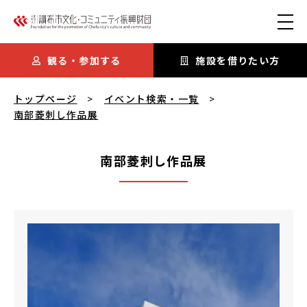
本文にスキップ
観る・参加する
施設を借りたい方
南部菱刺し作品展
を閲覧中
トップページ
イベント検索・一覧
南部菱刺し作品展
南部菱刺し作品展
南部菱刺し作品展
概要