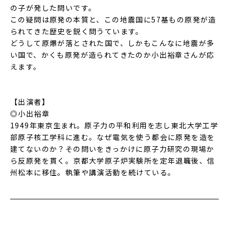
の子が発した問いです。
この疑問は原発の本質と、この地震国に57基もの原発が造
られてきた歴史を鋭く問うています。
どうして原爆が落とされた国で、しかもこんなに地震が多
い国で、かくも原発が造られてきたのか小出裕章さんが応
えます。
【出演者】
◎小出裕章
1949年東京生まれ。原子力の平和利用を志し東北大学工学
部原子核工学科に進む。なぜ電気を使う都会に原発を造を
建てないのか？その問いをきっかけに原子力研究の現場か
ら反原発を貫く。京都大学原子炉実験所を定年退職後、信
州松本に移住。執筆や講演活動を続けている。