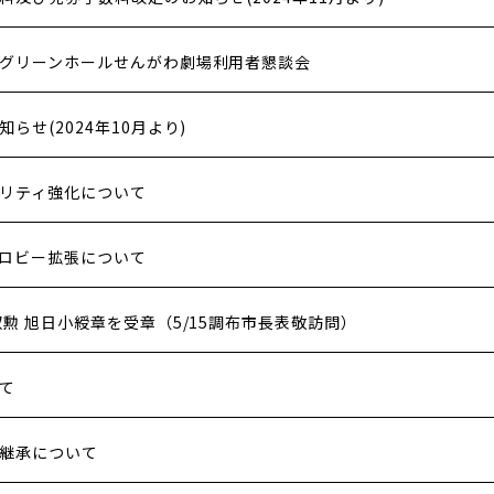
グリーンホールせんがわ劇場利用者懇談会
らせ(2024年10月より)
リティ強化について
ロビー拡張について
勲 旭日小綬章を受章（5/15調布市長表敬訪問）
て
継承について