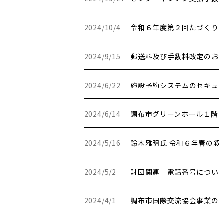
更新日時：
2024/10/4
令和６年度第２回たづくり
更新日時：
2024/9/15
郵送料及び手数料改定のお知
更新日時：
2024/6/22
施設予約システムのセキュ
更新日時：
2024/6/14
調布市グリーンホール１階
更新日時：
2024/5/16
鈴木雅明氏 令和６年春の叙
更新日時：
2024/5/2
財団関連 電話番号につい
更新日時：
2024/4/1
調布市国際交流協会事業の