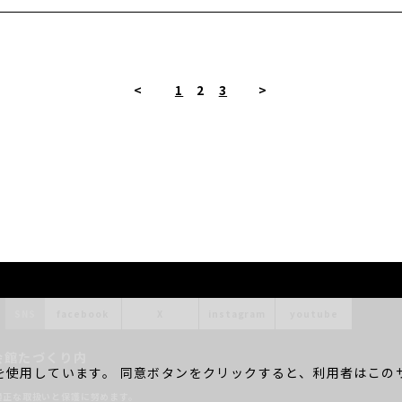
<
1
2
3
>
SNS
facebook
X
instagram
youtube
会館たづくり内
を使用しています。 同意ボタンをクリックすると、利用者はこのサ
。
適正な取扱いと保護に努めます。