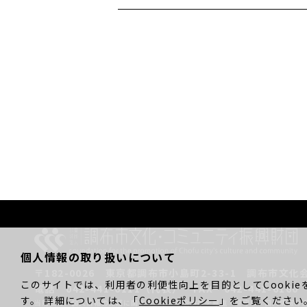
個人情報の取り扱いについて
〒182-0026
東京都調布市小島町2-33-1
調布市文化
このサイトでは、利用者の利便性向上を目的としてCookie
電話 042-441-6111（代表）
FAX 042-441-6160
す。 詳細については、「
Cookieポリシー
」をご覧ください
当財団は、個人情報の保護に関する法令と社会秩序を尊重・遵守し、
個人情報の