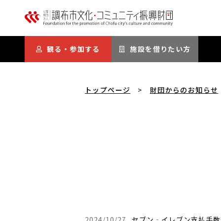
本文にスキップ
観る・参加する
施設を借りたい方
トップページ
財団からのお知らせ
更新日時：
2024/10/27
セブン‐イレブン支払手数料