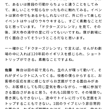
て、あるいは普段の行動からちょっと違うことをしてみ
て、楽しいことや知らなかったものに触れてみる。イベン
トは家の中でもあるかもしれないけど、外に行って楽しむ
イベントはやっぱりウキウキするし、すごく素敵なことだ
なと思っています。「ドクターズジレンマ」を見て、その
後、深大寺の湯守の里に行ってもいいですね。僕が劇場に
行く面白さってそういうところだなと思います。
ーー確かに「ドクターズジレンマ」で言えば、せんがわ劇
場の中に入れば120年前のイギリスを感じられ、ショート
トリップができる。素敵なことですよね。
佐藤
舞台は目の前で見られ、生の人が喋って動いて、そ
れがダイレクトに入ってくる。役者の僕らからすると、お
客様の反応を直に感じながらお芝居ができる面白みがあ
り、お客様としても同じ空気を吸いながら、一緒に参加で
きる面白さがあると思う。それも1回限りで、その場限り。
巻き戻しもできないし、途中でトイレに行っても芝居をス
トップすることもできない。1回のライブという非日常的