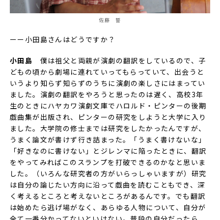
佐藤 誓
ーー小田島さんはどうですか？
小田島
僕は祖父と両親が演劇の翻訳をしているので、子
どもの頃から劇場に連れていってもらっていて、出会うと
いうより知らず知らずのうちに演劇の楽しさにはまってい
ました。演劇の翻訳をやろうと思ったのは遅く、高校3年
生のときにハヤカワ演劇文庫でハロルド・ピンターの後期
戯曲集が出版され、ピンターの研究をしようと大学に入り
ました。大学院の修士までは研究をしたかったんですが、
うまく論文が書けず行き詰まった。「うまく書けないな」
「好きなのに書けない」とジレンマに陥ったときに、翻訳
をやってみればこのスランプを打破できるのかなと思いま
した。（いろんな研究者の方がいらっしゃいますが）研究
は自分の論じたい方向に沿って戯曲を読むこともでき、深
く考えるところと考えないところがあるんです。でも翻訳
は始めたら逃げ場がなく、あらゆる人物について、自分が
全て一番分かってないといけない。普段の自分だったら、