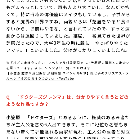
してしまったときもあった。芝居をやっている人は目つき
もぎょろっとしていて、声も人より大きいし、なんだか怖
くて。特に当時の俳優座はメイクもしているし、子供から
すると魔界の世界ですね。両親からは「芝居をやると食え
ないから、お前はやるな」と言われていたので、ずっと演
劇からは遠回りしていました。結局、一番見てきた世界が
芝居だったので、大学3年生の時に親に「やっぱりやりた
いです。」といいました。父はがっかりしていましたね。
※「オズのまほうつかい」スペシャル対談動画でも小笠原響の演劇との出会い
を語っています。以下、リンクよりご覧いただけます
【小笠原 監修×演出振付 深堀絵梨 スペシャル対談】親と子のクリスマス・メ
ルヘン『オズのまほうつかい』 - YouTube
Q 「ドクターズジレンマ」は、分かりやすく言うとどの
ような作品ですか？
小笠原
「ドクターズ」とあるように、権威のある医者た
ちが主人公を含め6人出てきます。そこに地位も名誉もま
だない若くて才能溢れる画家が現れ、主人公の医者と対立
します。医者と芸術家が火花を散らす物語になっており、