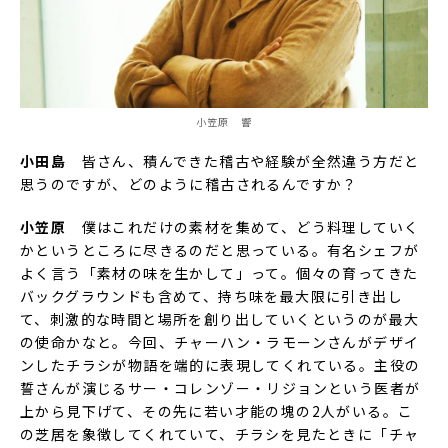
小笠原 響
小田島
皆さん、積んできた稽古や経験が全然違う方だと
思うのですが、どのように稽古されるんですか？
小笠原
僕はこれだけの素材を集めて、どう料理していく
かというところに尽きるのだと思っている。有名シェフが
よく言う「素材の味を生かして」って。個々の育ってきた
バックグラウンドも含めて、持ち味を最大限に引き出し
て、刺激的な時間と場所を創り出していくというのが最大
の使命かなと。今回、チャーハン・ラモーンさんがデザイ
ンしたチラシが物語を端的に表現してくれている。主役の
誓さんが演じるサー・コレンゾー・リジョンという医者が
上から見下げて、その先に若い才能の塊の2人がいる。こ
の芝居を象徴してくれていて、チラシを見たときに「チャ