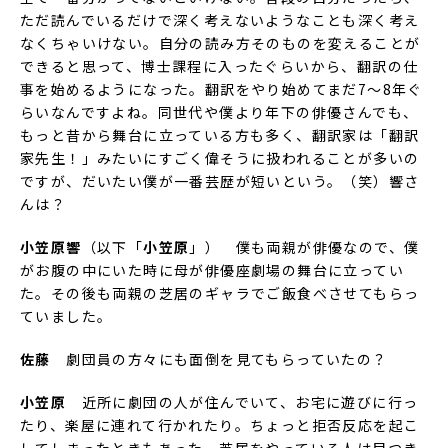
ただ読んでいるだけで深く考えないようなことも深く考え
なくちゃいけない。自分の読み方そのものを変えることが
できると思って、博士課程に入ったぐらいから、翻訳の仕
事を始めるようになった。翻訳をやり始めてまだ7～8年ぐ
らいなんですよね。同世代や僕より年下の俳優さんでも、
もっと昔から舞台に立っている方も多く、翻訳家は「翻訳
家先生！」みたいにすごく偉そうに扱われることが多いの
ですが、だいたい僕が一番芸歴が短いという。（笑）響さ
んは？
小笠原響
（以下「
小笠原
」） 僕も両親が俳優なので、僕
がお腹の中にいた時に母が俳優座劇場の舞台に立ってい
た。その後も両親の芝居のギャラでご飯食べさせてもらっ
ていました。
佐藤
劇団員の方々にも面倒を見てもらっていたの？
小笠原
近所に劇団の人が住んでいて、お宅に遊びに行っ
たり、楽屋に連れて行かれたり。ちょっと拒否反応を起こ