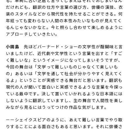
る。単純に古い芝居と言ってしまえばそれでおしまいなん
だけれども、翻訳の仕方や言葉の選び方、俳優の演技、衣
装のスタイルなどから現代性を持たせることができる。何
年経っても変わらない人間の本性みたいなものが見えてく
るんじゃないかなと。今と照らし合わせて楽しめるように
アプローチしていきたい。
小田島
先ほどバーナード・ショーの文学性が醍醐味と言
いましたけど、近代劇や文学性という言葉を出すと「すご
く難しいな」というイメージになってしまいそうですが、
今回の舞台は「文学って難しいものじゃなくて楽しいも
の」あるいは「文学を通して社会が分かりやすく見えてく
るよ」ということが実感できる舞台だと思います。翻訳も
現代の人が聞いて面白いと実感できるような言葉を今探っ
ている最中です。決して置いていかれるような日本語には
しないように翻訳していますし、生の舞台で人間性を楽し
みながら見るにはうってつけの作品な気がします。
ーーシェイクスピアのように、あえて難しい言葉でやり取
りすることによる面白さもあると思います。それに俳優さ