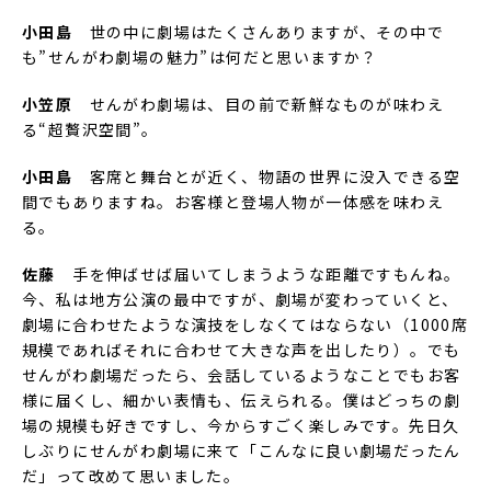
小田島
世の中に劇場はたくさんありますが、その中で
も”せんがわ劇場の魅力”は何だと思いますか？
小笠原
せんがわ劇場は、目の前で新鮮なものが味わえ
る“超贅沢空間”。
小田島
客席と舞台とが近く、物語の世界に没入できる空
間でもありますね。お客様と登場人物が一体感を味わえ
る。
佐藤
手を伸ばせば届いてしまうような距離ですもんね。
今、私は地方公演の最中ですが、劇場が変わっていくと、
劇場に合わせたような演技をしなくてはならない（1000席
規模であればそれに合わせて大きな声を出したり）。でも
せんがわ劇場だったら、会話しているようなことでもお客
様に届くし、細かい表情も、伝えられる。僕はどっちの劇
場の規模も好きですし、今からすごく楽しみです。先日久
しぶりにせんがわ劇場に来て「こんなに良い劇場だったん
だ」って改めて思いました。