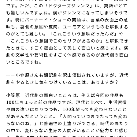
です。ただ、この「ドクターズジレンマ」は、英語がとて
も難しいんですよね。僕がジレンマになってしまいそうで
す。特にバーナード・ショーの英語は、言葉の表面上の意
味も、裏側の意図や皮肉、ユーモアというものを解釈する
のがとても難しい。「これこういう意味だったんだ」や
「これこういう意図でこのセリフがあるのか」と解釈でき
たときに、すごく戯曲として美しく面白いと感じます。演
劇の文学性や芸術性をすごく体感できるのが近代劇の面白
いところですね。
ーー小笠原さんも翻訳劇を沢山演出されていますが、近代
劇をやるときに気をつけていることは、ありますか？
小笠原
近代劇の面白いところは、例えば今回の作品も
100年ちょっと前の作品ですが、現代と比べて、生活習慣
や国の違いはありつつも、100年経っても変わらないこと
があるんだということ。「人間っていつまでたっても変わ
らないのね。」と普遍性の上塗りができる。時代の隔たり
の中で、変わらない生身の人間がいることが魅力だと感じ