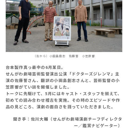
（左から）小田島創志 佐藤誓 小笠原響
台本製作真っ最中の6月某日。
せんがわ劇場芸術監督演出公演「ドクターズジレンマ」主
演の佐藤誓さん、翻訳の小田島創志さんと、芸術監督の小
笠原響がてい談を開催しました。
トークに先駆けて、5月にはキャスト・スタッフを揃えて、
初めての読み合わせ稽古を実施。その時のエピソードや作
品の見どころ、演劇の面白さを語っていただきました。
聞き手：佐川大輔（せんがわ劇場演劇チーフディレクタ
ー／鑑賞ナビゲーター）