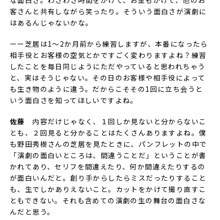
な面白さ。わざわざ時間をかけて、お金もかけて、他のお
客さんと共有しながら笑ったり。そういう面白さが演劇に
はあるんじゃないかな。
ーー芝居は1～2か月前から練習しますが、本番になったら
相手役とお客様の空気とかですごく変わりますよね？練習
したことを毎日同じようにただやっていると思われちゃう
と、実はそうじゃない。その日のお客様や相手役によって
も生き物のように違う。だからこそその1回に立ち会うと
いう面白さを知ってほしいですよね。
佐藤
内容だけじゃなく、１回しか見ないと分からないこ
とも、２回見ると分かることはたくさんありますよね。僕
も野田秀樹さんの芝居を見たときに、パンフレットの中で
「演劇の面白いところは、間違うことだ」ということが書
かれてあり、セリフを間違えたり、何か間違えたりするの
が面白いんだと。創り手からしたらミスだったりすること
も、生でしかありえないこと。カットをかけて撮り直すこ
ともできない。それも含めての演劇の生の舞台の面白さな
んだと思う。