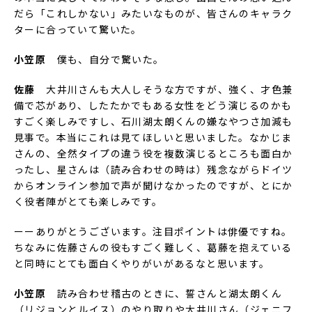
だら「これしかない」みたいなものが、皆さんのキャラク
ターに合っていて驚いた。
小笠原
僕も、自分で驚いた。
佐藤
大井川さんも大人しそうな方ですが、強く、才色兼
備で芯があり、したたかでもある女性をどう演じるのかも
すごく楽しみですし、石川湖太朗くんの嫌なやつさ加減も
見事で。本当にこれは見てほしいと思いました。なかじま
さんの、全然タイプの違う役を複数演じるところも面白か
ったし、星さんは（読み合わせの時は）残念ながらドイツ
からオンライン参加で声が聞けなかったのですが、とにか
く役者陣がとても楽しみです。
ーーありがとうございます。注目ポイントは俳優ですね。
ちなみに佐藤さんの役もすごく難しく、葛藤を抱えている
と同時にとても面白くやりがいがあるなと思います。
小笠原
読み合わせ稽古のときに、誓さんと湖太朗くん
（リジョンとルイス）のやり取りや大井川さん（ジェニフ