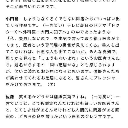
そこが面白いところです。
小田島
しょうもなくろくでもない医者たちがいっぱい出
てくる作品です。（一同笑い）テレビ朝日のドラマ『ドク
ターX ～外科医・大門未知子～』の中であったような
「私、失敗しないので」を本気で言って取り繕う医者が出
てきて、医者という専門職の裏側が見えてくる。善人も出
てこなければ、邪悪な人も出てこないが、みんな真剣で、
周りから見ると「しょうもないよね」というお医者さんた
ち。題名からすると「固い芝居かな」とも感じられます
が、笑いに溢れたお芝居になると思います。俳優さんたち
が笑わせてくれるお芝居になると、誓さんにプレッシャー
をかけておきます。（笑）
佐藤
笑えるかどうかは翻訳次第ですね。（一同笑い）一
言でいうと、とても誠実なんだけれども貧しいお医者さん
と、とても才能があるんだけれども人間的に問題がある画
家の、どちらの命を救うかという医者のジレンマです。