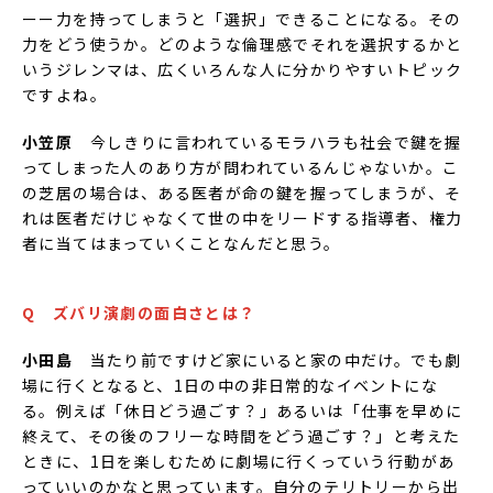
ーー力を持ってしまうと「選択」できることになる。その
力をどう使うか。どのような倫理感でそれを選択するかと
いうジレンマは、広くいろんな人に分かりやすいトピック
ですよね。
小笠原
今しきりに言われているモラハラも社会で鍵を握
ってしまった人のあり方が問われているんじゃないか。こ
の芝居の場合は、ある医者が命の鍵を握ってしまうが、そ
れは医者だけじゃなくて世の中をリードする指導者、権力
者に当てはまっていくことなんだと思う。
Q ズバリ演劇の面白さとは？
小田島
当たり前ですけど家にいると家の中だけ。でも劇
場に行くとなると、1日の中の非日常的なイベントにな
る。例えば「休日どう過ごす？」あるいは「仕事を早めに
終えて、その後のフリーな時間をどう過ごす？」と考えた
ときに、1日を楽しむために劇場に行くっていう行動があ
っていいのかなと思っています。自分のテリトリーから出