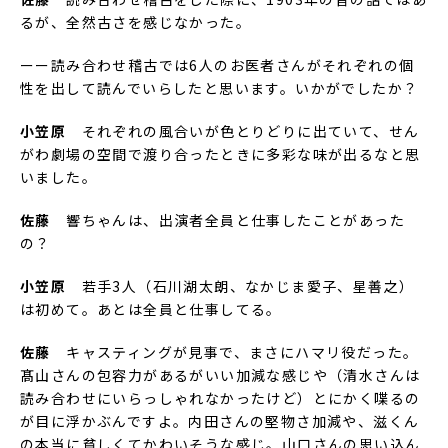
るが、全然古さを感じなかった。
ーー読み合わせ稽古では6人のお医者さんがそれぞれの個
性を出して読んでいらしたと思います。いかがでしたか？
小笠原
それぞれの風合いが色とりどりに出ていて、せん
がわ劇場の空間で渡り合ったときに多彩な味が出るなと思
いました。
佐藤
響ちゃんは、出演者全員と仕事したことがあった
の？
小笠原
若手3人（石川湖太朗、なかじま愛子、星善之）
は初めて。あとは全員と仕事してる。
佐藤
キャスティングが見事で、まさにハマリ役だった。
髙山さんの包容力があるがいい加減な感じや（清水さんは
読み合わせにいらっしゃれなかったけど）とにかく喋るの
が目に浮かぶんですよ。内田さんの堅物さ加減や、滋くん
の本当に貧しくてかわいそうな感じ。山口さんの思い込ん