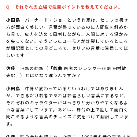
Q それぞれの立場で注目ポイントを教えてください。
小田島
バーナード・ショーという作家は、セリフの書き
方が面白く美しい。言葉が整っているのに人間性を斜めか
ら見て、皮肉を込めて風刺しながら、人間に対する温かみ
を失ってない。そういったユーモアが炸裂しているところ
が翻訳家としての見どころで、セリフの言葉に注目してほ
しいです。
佐藤
旧訳の翻訳（「戯曲 医者のジレンマ―悲劇 田村敏
夫訳」）とはかなり違うんですか？
小田島
中身が変わっているというわけではありません
が、できるだけ若者であれば若者らしい言葉にするなど、
それぞれのキャラクターがはっきりと分かりやすくなるよ
うな言葉にしています。あとは、舞台の上で話して面白く
聞こえるような言葉のチョイスに気をつけて翻訳していま
す。
佐藤
読み合わせ稽古をした際に、1903年の昔の話ではあ