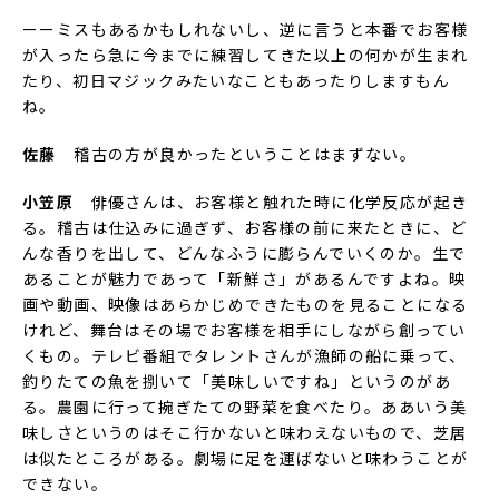
ーーミスもあるかもしれないし、逆に言うと本番でお客様
が入ったら急に今までに練習してきた以上の何かが生まれ
たり、初日マジックみたいなこともあったりしますもん
ね。
佐藤
稽古の方が良かったということはまずない。
小笠原
俳優さんは、お客様と触れた時に化学反応が起き
る。稽古は仕込みに過ぎず、お客様の前に来たときに、ど
んな香りを出して、どんなふうに膨らんでいくのか。生で
あることが魅力であって「新鮮さ」があるんですよね。映
画や動画、映像はあらかじめできたものを見ることになる
けれど、舞台はその場でお客様を相手にしながら創ってい
くもの。テレビ番組でタレントさんが漁師の船に乗って、
釣りたての魚を捌いて「美味しいですね」というのがあ
る。農園に行って捥ぎたての野菜を食べたり。ああいう美
味しさというのはそこ行かないと味わえないもので、芝居
は似たところがある。劇場に足を運ばないと味わうことが
できない。