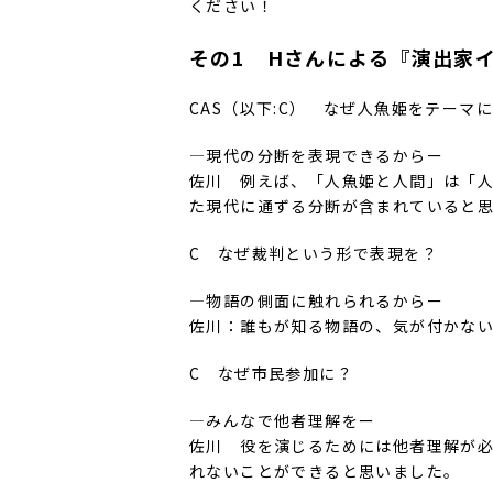
ください！
その1 Hさんによる『演出家
CAS（以下:C） なぜ人魚姫をテーマ
―現代の分断を表現できるからー
佐川 例えば、「人魚姫と人間」は「
た現代に通ずる分断が含まれていると
C なぜ裁判という形で表現を？
―物語の側面に触れられるからー
佐川：誰もが知る物語の、気が付かな
C なぜ市民参加に？
―みんなで他者理解をー
佐川 役を演じるためには他者理解が
れないことができると思いました。