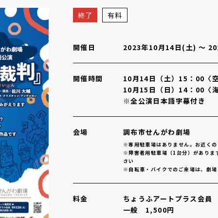
参加演劇公演『人魚姫裁判』
概要
終了
有料
開催日
2023年10月14日(土)
〜
2
開催時間
10月14日（土）15：00〈
10月15日（日）14：00〈
※全公演日本語字幕付き
会場
調布市せんがわ劇場
※専用駐車場はありません。お近くの
※障害者用駐車場（1台分）がありま
さい
※自転車・バイクでのご来場は、劇場
料金
ちょうふアートプラス会員 1
一般 1,500円