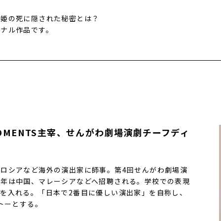
魚姫の死に隠された秘密とは？
ジナル作品です。
MOMENTS主宰、せんがわ劇場演劇チーフディ
ロシアなど海外の演出家に師事。第4回せんがわ劇場演
近年は中国、マレーシアなどへ招聘される。学校での表現
を入れる。「日本で2番目に優しい演出家」を自称し、
トーとする。