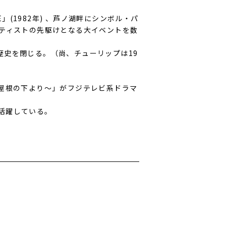
E」(1982年) 、芦ノ湖畔にシンボル・パ
アーティストの先駆けとなる大イベントを数
の歴史を閉じる。（尚、チューリップは19
とつ屋根の下より〜」がフジテレビ系ドラマ
活躍している。