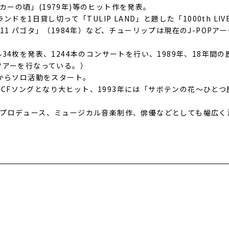
ーカーの頃」(1979年)等のヒット作を発表。
ドを1日貸し切って「TULIP LAND」と題した「1000th LIV
11 パゴタ」（1984年）など、チューリップは現在のJ-POP
34枚を発表、1244本のコンサートを行い、1989年、18年間
ツアーを行なっている。）
年からソロ活動をスタート。
コーのCFソングとなり大ヒット、1993年には「サボテンの花〜ひ
プロデュース、ミュージカル音楽制作、俳優などとしても幅広く