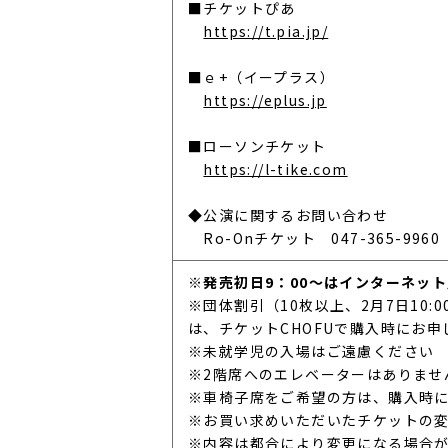
■チケットぴあ
https://t.pia.jp/
■ｅ+（イープラス）
https://eplus.jp
■ローソンチケット
https://l-tike.com
◆公演に関するお問い合わせ
　Ro-Onチケット　047-365-9960
※発売初日9：00～はインターネット
※団体割引（10枚以上、2月7日10
は、チケットCHOFUで購入時にお
※未就学児の入場はご遠慮ください
※2階席へのエレベーターはありませ
※車椅子席をご希望の方は、購入時にチケ
※お買い求めいただいたチケットの
※内容は都合により変更になる場合