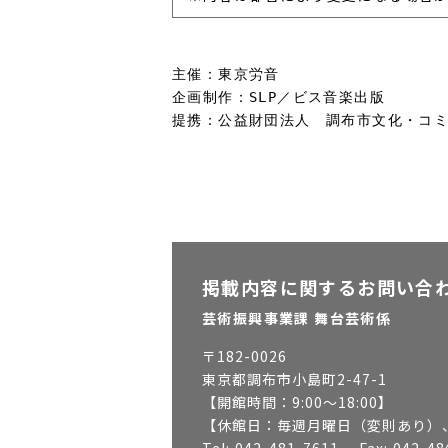
主催：東京労音
企画制作：SLP／ビス音楽出版
提携：公益財団法人　調布市文化・コ
掲載内容に関するお問い合
芸術振興事業課 舞台芸術係
〒
182-0026
東京都調布市小島町2-47-1
【開館時間：
9:00～18:00
】
【休館日：
毎週月曜日（変則あり）、