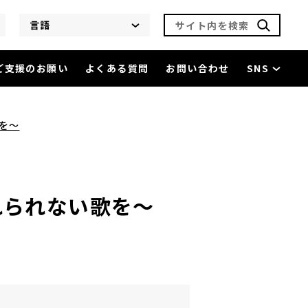
サイト内を検索
言語
ご支援のお願い
よくある質問
お問い合わせ
SNS
h 姫野達也 ～忘れられない歌を～
を閲覧中
歌を～
忘れられない歌を～