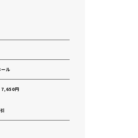
ホール
,650円
円引