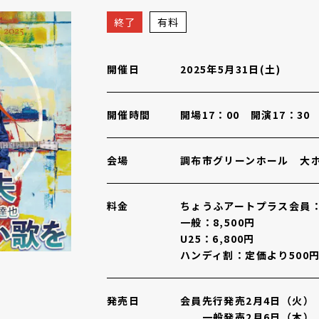
h 姫野達也 ～忘れられない歌を～
概要
終了
有料
開催日
2025年5月31日(土)
開催時間
開場17：00 開演17：30
会場
調布市グリーンホール 大
料金
ちょうふアートプラス会員：7
一般：8,500円
U25：6,800円
ハンディ割：定価より500
発売日
会員先行発売2月4日（火）
一般発売2月6日（木）