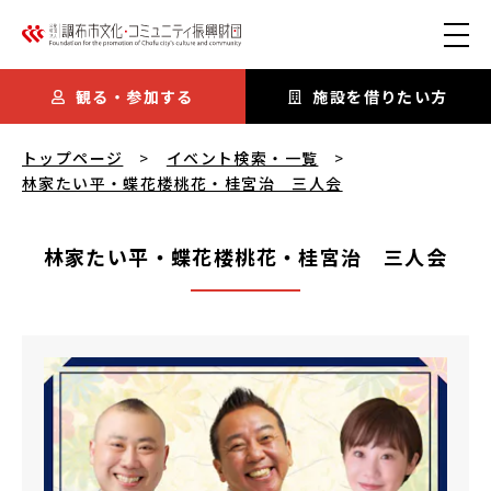
本文にスキップ
観る・参加する
施設を借りたい方
林家たい平・蝶花楼桃花・桂宮治 三人会
を閲覧中
トップページ
イベント検索・一覧
林家たい平・蝶花楼桃花・桂宮治 三人会
林家たい平・蝶花楼桃花・桂宮治 三人会
林家たい平・蝶花楼桃花・桂宮治 三人会
概要