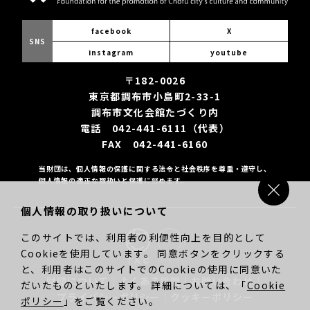
facebook
X
SNS
instagram
youtube
〒182-0026
東京都調布市小島町2-33-1
調布市文化会館たづくり内
電話 042-441-6111（代表）
FAX 042-441-6160
当財団は、個人情報の保護に関する法令と社会秩序を尊重・遵守し、
個人情報の適正な取扱いと保護に努めます。
個人情報の取り扱いについて
このサイトでは、利用者の利便性向上を目的として
Cookieを使用しています。 同意ボタンをクリックする
と、利用者はこのサイトでのCookieの使用に同意いた
財団について
｜
よくある質問
｜
お問い合わせ
｜
だいたものといたします。 詳細については、「
Cookie
プライバシーポリシー
｜
クッキーポリシー
ポリシー
」をご覧ください。