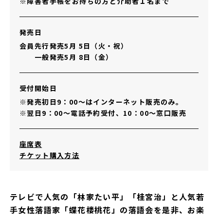
※障害者手帳をお持ちの方と介助者１名まで
発売日
会員先行発売5月 5日（火・祝）
一般発売5月 8日（金）
受付開始日
※発売初日9：00～はインターネット販売のみ。
※翌日9：00～電話予約受付、10：00～窓口販売
その他リンク
座席表
チケット購入方法
テレビで人気の「林家たい平」「桂宮治」と人気若
手女性落語家「蝶花楼桃花」の落語会を是非、お楽