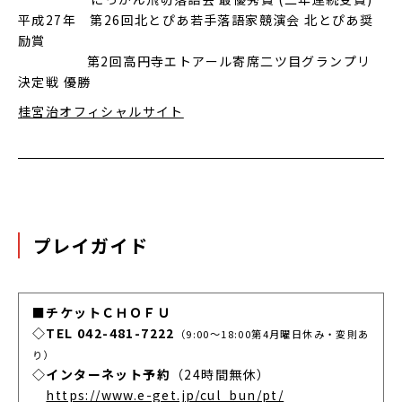
平成27年 第26回北とぴあ若手落語家競演会 北とぴあ奨
励賞
第2回高円寺エトアール寄席二ツ目グランプリ
決定戦 優勝
桂宮治オフィシャルサイト
プレイガイド
■チケットＣＨＯＦＵ
◇TEL 042-481-7222
（9:00～18:00第4月曜日休み・変則あ
り）
◇インターネット予約
（24時間無休）
https://www.e-get.jp/cul_bun/pt/