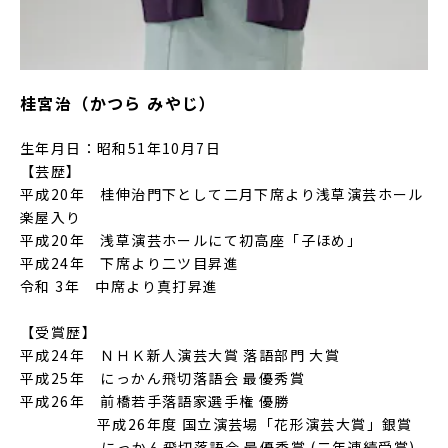
桂宮治（かつら みやじ）
生年月日：昭和51年10月7日
【芸歴】
平成20年 桂伸治門下として二月下席より浅草演芸ホール
楽屋入り
平成20年 浅草演芸ホールにて初高座「子ほめ」
平成24年 下席より二ツ目昇進
令和 3年 中席より真打昇進
【受賞歴】
平成24年 ＮＨＫ新人演芸大賞 落語部門 大賞
平成25年 にっかん飛切落語会 最優秀賞
平成26年 前橋若手落語家選手権 優勝
平成26年度 国立演芸場「花形演芸大賞」銀賞
にっかん飛切落語会 最優秀賞 (二年連続受賞)