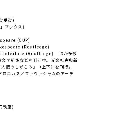
賞受賞)
著」ブックス)
speare (CUP)
kespeare (Routledge)
nd Interface (Routledge) ほか多数
童文学新訳などを刊行中。光文社古典新
『人間のしがらみ』（上下）を刊行。
ンドロニカス／ファヴァシャムのアーデ
同執筆)