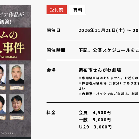
0「ファヴァシャムのアーデン殺人事件」
概要
受付前
有料
開催日
2026年11月21日(土)
〜
2
開催時間
下記、公演スケジュールを
会場
調布市せんがわ劇場
※専用駐車場はありません。お近くの
※障害者用駐車場（1台分）がありま
さい
※自転車・バイクでのご来場は、劇場
料金
会員 4,500円
一般 5,000円
Ｕ29 3,000円