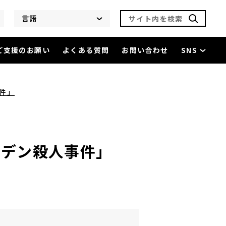
サイト内を検索
言語
ご支援のお願い
よくある質問
お問い合わせ
SNS
0「ファヴァシャムのアーデン殺人事件」
を閲覧中
事件」
のアーデン殺人事件」