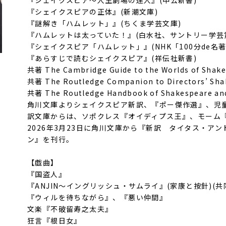
『シェイクスピア～人生劇場の達人』(中公新書)
『シェイクスピアの正体』(新潮文庫)
『謎解き「ハムレット」』(ちくま学芸文庫)
『ハムレットは太っていた！』(白水社、サントリー学芸
『シェイクスピア「ハムレット」』(NHK「100分de名
『あらすじで読むシェイクスピア』(祥伝社新書)
共著 The Cambridge Guide to the Worlds of Shake
共著 The Routledge Companion to Directors’ Sha
共著 The Routledge Handbook of Shakespeare a
角川文庫よりシェイクスピア新訳、『ポー傑作選』、児
訳文庫からは、ソポクレス『オイディプス王』、モーム
2026年3月23日に角川文庫から『新訳 タイタス・ア
ン』を刊行。
【戯曲】
『国盗人』
『ANJIN～イングリッシュ・サムライ』(家康と按針)(共
『ウィルを待ちながら』、『悪い仲間』
文楽『不破留寿之太夫』
狂言『根日女』