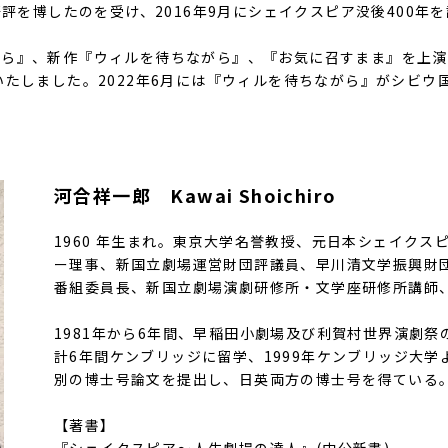
好評を博したのを受け、2016年9月にシェイクスピア没後400
ら』、新作『ウィルを待ちながら』、『お気に召すまま』を上演し
いたしました。2022年6月には『ウィルを待ちながら』がシビウ
河合祥一郎 Kawai Shoichiro
1960 年生まれ。東京大学名誉教授、元日本シェイク
ー理事、新国立劇場運営財団評議員、早川清文学振興財
番組委員長、新国立劇場演劇研修所・文学座研修所講師、文藝協
1981年から6年間、早稲田小劇場及び利賀村世界演劇祭の通訳
計6年間ケンブリッジに留学、1999年ケンブリッジ大学
別の博士号論文を提出し、日英両方の博士号を得ている
【著書】