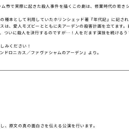
ァシャム市で実際に起きた殺人事件を描くこの劇は、修業時代の若き
劇の種本として利用していたホリンシェッド著『年代記』に記され
リスは、愛人モズビーとともに夫アーデンの殺害計画を立てます。
て、ついに殺人を決行するのですが…！人をだます演技を続けるう
楽しみください！
ンドロニカス／ファヴァシャムのアーデン』より。
当し、原文の真の面白さを伝える公演を行います。