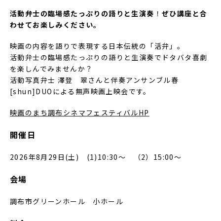
活動弁士の臨場感たっぷりの語りと生演奏
！
ぜひ講座と合
わせてお楽しみください。
映画の内容を語りで表現する日本伝統の「活弁」。
活動弁士の臨場感たっぷりの語りと生演奏でドタバタ喜劇
を楽しんでみませんか？
活動写真弁士 澤登 翠さんと伴奏アンサンブル春
[shun]DUOによる無声映画上映会です。
映画のまち調布シネマフェスティバルHP
開催日
2026年8月29日(土) (1)10:30～ （2）15:00～
会場
調布市グリーンホール 小ホール