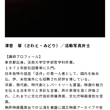
澤登 翠（さわと・みどり）／活動写真弁士
【講師プロフィール】
東京都出身。法政大学文学部哲学科卒業。
１９７２年故松田春翠に入門。
日本独特の話芸「活弁」の第一人者として、国内を始め
仏、伊、米他海外にも招聘され好評を博している。
洋画、現代劇、時代劇とレパートリーも豊富。映画の魅力
を伝える台本作りと多彩な言葉、声の表現を高く評価さ
れ、これまでに文化庁芸術祭優秀賞、文化庁映画賞他を受
賞。
無声映画鑑賞会での公演を基盤に国立映画アーカイブや各