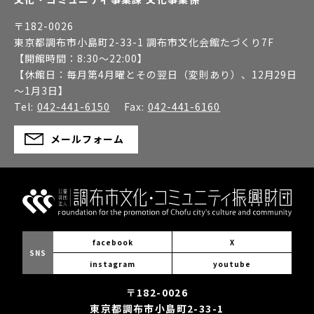
〒
182-0026
東京都調布市小島町2-33-1 調布市文化会館たづくり7F
【開館時間：
8:30～22:00
】
【休館日：
毎月第4月曜とその翌日（変則あり）、12月29日
～1月3日
】
Tel:
042-441-6150
Fax:
042-441-6160
メールフォーム
facebook
X
SNS
instagram
youtube
〒182-0026
東京都調布市小島町2-33-1