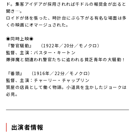
ド。集客アイデアが採用されれば千ドルの報奨金が出ると
聞き…。
ロイドが体を張った、時計台にぶら下がる有名な場面は多
くの映画にオマージュされた。
◉同時上映◉
『警官騒動』 （1922年／20分／モノクロ）
監督、主演：バスター・キートン
爆弾魔と間違われ警官たちに追われる貧乏青年の大騒動！
『番頭』 （1916年／22分／モノクロ）
監督、主演：チャーリー・チャップリン
質屋の店員として働く物語。小道具を生かしたジョークは
必見。
出演者情報