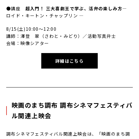
●講座
超入門！ 三大喜劇王で学ぶ、活弁の楽しみ方
—
ロイド・キートン・チャップリン —
8/15(土)10:00～12:00
講師：澤登 翠（さわと・みどり）／活動写真弁士
会場：映像シアター
詳細はこちら
映画のまち調布 調布シネマフェスティバ
ル関連上映会
調布シネマフェスティバル関連上映会は、「映画のまち調