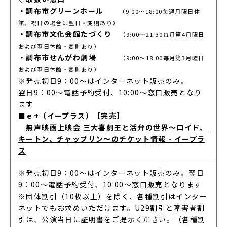
・調布市グリーンホール
（9:00～18:00毎週月曜日休
館、祝日の場合は翌日・変則あり）
・調布市文化会館たづくり
（9:00～21:30毎月第4月曜日
および翌日休館・変則あり）
・調布市せんがわ劇場
（9:00～18:00毎月第3月曜日
および翌日休館・変則あり）
※発売初日9：00～はインターネット販売のみ。
翌日9：00～電話予約受付、10:00～窓口販売となり
ます
■ｅ+
（イープラス）【完売】
無声映画上映会 三大喜劇王と活弁の世界～ロイド、
キートン、チャップリン～のチケット情報 - イープラ
ス
※発売初日9：00～はインターネット販売のみ。翌日
9：00～電話予約受付、10:00～窓口販売となります
※団体割引（10枚以上）を除く、各種割引はインター
ネットでもお求めいただけます。U29割引と障害者割
引は、公演当日に証明書をご提示ください。（各種割