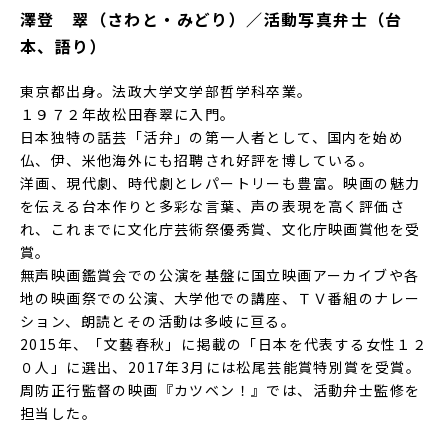
澤登 翠（さわと・みどり）／活動写真弁士（台
本、語り）
東京都出身。法政大学文学部哲学科卒業。
１９７２年故松田春翠に入門。
日本独特の話芸「活弁」の第一人者として、国内を始め
仏、伊、米他海外にも招聘され好評を博している。
洋画、現代劇、時代劇とレパートリーも豊富。映画の魅力
を伝える台本作りと多彩な言葉、声の表現を高く評価さ
れ、これまでに文化庁芸術祭優秀賞、文化庁映画賞他を受
賞。
無声映画鑑賞会での公演を基盤に国立映画アーカイブや各
地の映画祭での公演、大学他での講座、ＴＶ番組のナレー
ション、朗読とその活動は多岐に亘る。
2015年、「文藝春秋」に掲載の「日本を代表する女性１２
０人」に選出、2017年3月には松尾芸能賞特別賞を受賞。
周防正行監督の映画『カツベン！』では、活動弁士監修を
担当した。