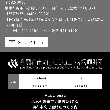
〒
182-0026
東京都調布市小島町2-33-1 調布市文化会館たづくり7F
【開館時間：
8:30～22:00
】
【休館日：
毎月第4月曜とその翌日（変則あり）、12月29日
～1月3日
】
Tel:
042-441-6150
Fax:
042-441-6160
メールフォーム
facebook
X
SNS
instagram
youtube
〒182-0026
東京都調布市小島町2-33-1
調布市文化会館たづくり内