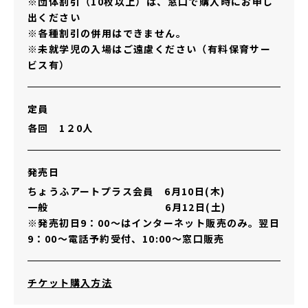
※団体割引（10枚以上）は、窓口で購入時にお申し
出ください
※各種割引の併用はできません。
※未就学児の入場はご遠慮ください（有料保育サー
ビス有）
定員
各回 1２0人
発売日
ちょうふアートプラス会員 6月10日(木)
一般 6月12日(土)
※発売初日9：00～はインターネット販売のみ。翌日
9：00～電話予約受付、10:00～窓口販売
その他リンク
チケット購入方法