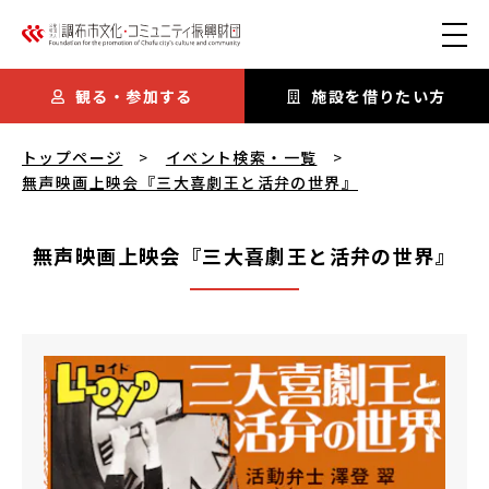
本文にスキップ
観る・参加する
施設を借りたい方
無声映画上映会『三大喜劇王と活弁の世界』
を閲覧中
トップページ
イベント検索・一覧
無声映画上映会『三大喜劇王と活弁の世界』
無声映画上映会『三大喜劇王と活弁の世界』
無声映画上映会『三大喜劇王と活弁の世界』
概要