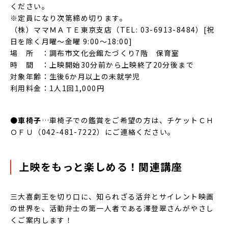
ください。
※定員になり次第締め切ります。
（株）ママＭＡＴＥ東京支店（TEL: 03-6913-8484）[祝
日を除く月曜～金曜 9:00～18:00]
場 所 ：調布市文化会館たづくり7階 保育室
時 間 ：上映開始30分前から上映終了20分後まで
対象年齢：生後6か月以上の未就学児
利用料金：1人1回1,000円
●
車椅子
…車椅子での鑑賞をご希望の方は、チケットＣＨ
ＯＦＵ（042-481-7222）にご連絡ください。
上映をもっと楽しめる！関連講座
三大喜劇王を切り口に、知られざる活弁とサイレント映画
の世界を、活動弁士の第一人者である澤登翠さんがやさし
くご案内します！