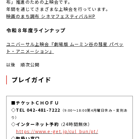
布」推進のための上映会です。
年間を通じてさまざまな上映会を行っています。
映画のまち調布 シネマフェスティバルHP
令和８年度ラインナップ
ユニバーサル上映会『劇場版 ムーミン⾕の彗星 パペッ
ト・アニメーション』
以後 順次公開
プレイガイド
■チケットＣＨＯＦＵ
◇TEL 042-481-7222
（9:00～18:00第4月曜日休み・変則あ
り）
◇インターネット予約
24時間無休）
（
https://www.e-get.jp/cul_bun/pt/
◇取扱い窓口