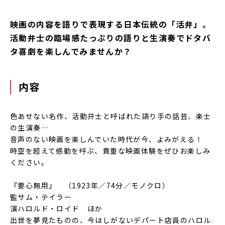
映画の内容を語りで表現する日本伝統の「活弁」。
活動弁士の臨場感たっぷりの語りと生演奏でドタバ
タ喜劇を楽しんでみませんか？
内容
色あせない名作、活動弁士と呼ばれた語り手の話芸、楽士
の生演奏…
音声のない映画を楽しんでいた時代が今、よみがえる！
時空を超えて感動を呼ぶ、貴重な映画体験をぜひお楽しみ
ください。
『要心無用』 （1923年／74分／モノクロ）
監サム・テイラー
演ハロルド・ロイド ほか
出世を夢見たものの、今はしがないデパート店員のハロル