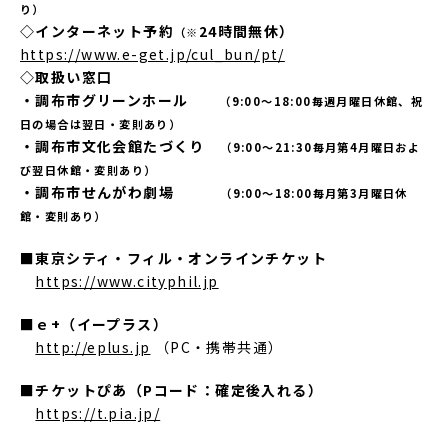
り）
◇インターネット予約
24時間無休）
（※
https://www.e-get.jp/cul_bun/pt/
◇取扱い窓口
・調布市グリーンホール
（9:00～18:00毎週月曜日休館、祝
日の場合は翌日・変則あり）
・調布市文化会館たづくり
（9:00～21:30毎月第4月曜日およ
び翌日休館・変則あり）
・調布市せんがわ劇場
（9:00～18:00毎月第3月曜日休
館・変則あり）
■
東京シティ・フィル・オンラインチケット
https://www.cityphil.jp
■
ｅ+（イープラス）
http://eplus.jp
（PC・携帯共通）
■
チケットぴあ（Pコード：確定後入れる）
https://t.pia.jp/