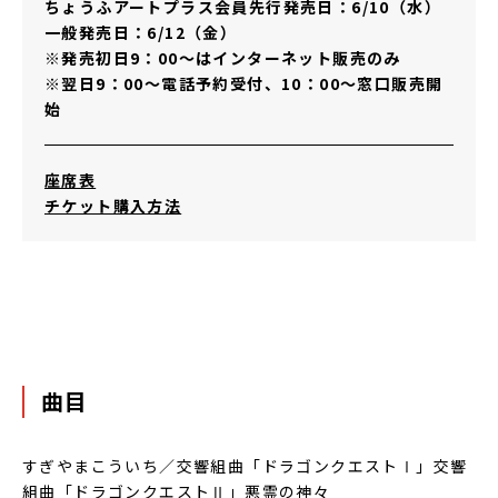
ちょうふアートプラス会員先行発売日：6/10（水）
一般発売日：6/12（金）
※発売初日9：00～はインターネット販売のみ
※翌日9：00～電話予約受付、10：00～窓口販売開
始
その他リンク
座席表
チケット購入方法
曲目
すぎやまこういち／交響組曲「ドラゴンクエストⅠ」交響
組曲「ドラゴンクエストⅡ」悪霊の神々