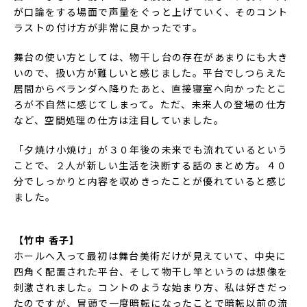
が口論をする場面で声量をぐっと上げていく、そのコント
ラストの付け方が非常に良かったです。
舞台の使い方としては、物干し台の存在があまりにも大き
いので、扱い方が難しいと感じました。平台でしつらえた
居間からベランダへ降りたあと、直接寝室へ向かったとこ
ろが不自然に感じてしまって。ただ、未来人の登場の仕方
など、空間処理の仕方は注目していました。
「夕焼け小焼け」が３０年後の未来でも流れているという
ことで、２人が新しい生活を決断する話のまとめ方。４０
分でしっかりと内容を収めきったことが優れていると感じ
ました。
【竹中 香子】
ホールへ入って最初は舞台美術だけが見えていて、中央に
四角く配置された平台、そして物干し竿というのは想像を
刺激されました。コントのような始まり方、私は好きだっ
たのですが、冒頭で一度暗転になったことで暗転以前の流