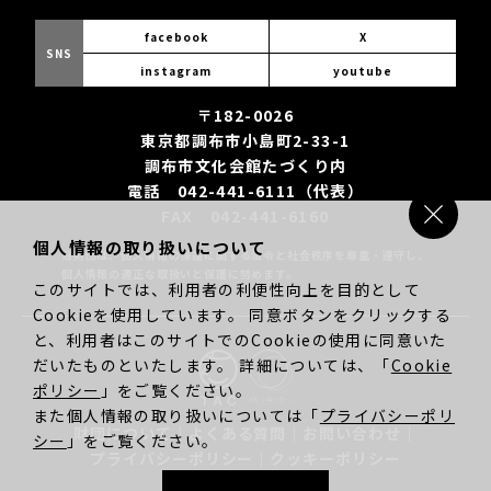
facebook
X
SNS
instagram
youtube
〒182-0026
東京都調布市小島町2-33-1
調布市文化会館たづくり内
電話 042-441-6111（代表）
FAX 042-441-6160
個人情報の取り扱いについて
当財団は、個人情報の保護に関する法令と社会秩序を尊重・遵守し、
個人情報の適正な取扱いと保護に努めます。
このサイトでは、利用者の利便性向上を目的として
Cookieを使用しています。 同意ボタンをクリックする
と、利用者はこのサイトでのCookieの使用に同意いた
だいたものといたします。 詳細については、「
Cookie
ポリシー
」をご覧ください。
また個人情報の取り扱いについては「
プライバシーポリ
財団について
｜
よくある質問
｜
お問い合わせ
｜
シー
」をご覧ください。
プライバシーポリシー
｜
クッキーポリシー