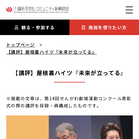
本文にスキップ
観る・参加する
施設を借りたい方
【講評】屋根裏ハイツ『未来が立ってる』
を閲覧中
トップページ
【講評】屋根裏ハイツ『未来が立ってる』
【講評】屋根裏ハイツ『未来が立ってる』
※掲載の文章は、第14回せんがわ劇場演劇コンクール表彰
式の際の講評を採録・再構成したものです。