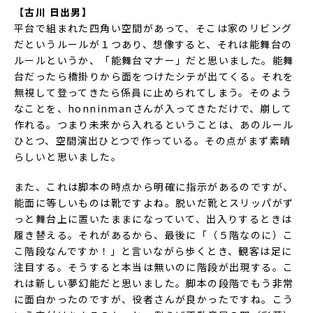
【古川 日出男】
平台で組まれた四角い空間があって、そこは家のリビング
だというルールが１つあり、想像すると、それは能舞台の
ルールというか、「能舞台マナー」だと思いました。能舞
台だったら橋掛りから面をつけたシテが出てくる。それを
無視して登ってきたら係員に止められてしまう。そのよう
なことを、honninmanさんが入ってきただけで、崩して
作れる。つまり未来から入れるということは、あのルール
ひとつ、空間演出ひとつで作っている。その点がまず素晴
らしいと思いました。
また、これは脚本の時点から明確に指示があるのですが、
能面に等しいものは靴ですよね。脱いだ靴とスリッパがず
っと舞台上に置いたままになっていて、出入りするときは
履き替える。それがあるから、最後に「（５階なのに）こ
こ階段なんですか！」と言いながら歩くとき、観客は足に
注目する。そうすると本当は無いのに階段が出現する。こ
れは新しい夢幻能だと思いました。脚本の段階でもう非常
に面白かったのですが、役者さんが良かったですね。こう