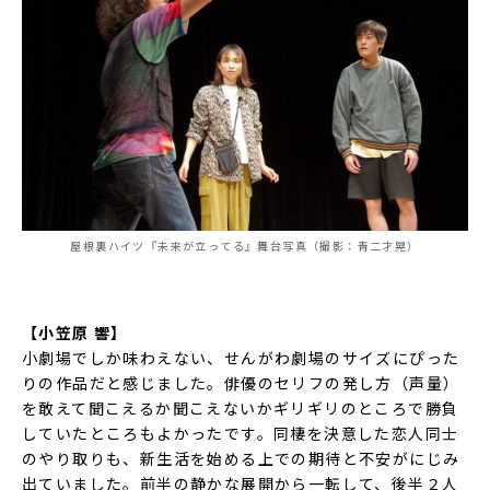
屋根裏ハイツ『未来が立ってる』舞台写真（撮影：青二才晃）
【小笠原 響】
小劇場でしか味わえない、せんがわ劇場のサイズにぴった
りの作品だと感じました。俳優のセリフの発し方（声量）
を敢えて聞こえるか聞こえないかギリギリのところで勝負
していたところもよかったです。同棲を決意した恋人同士
のやり取りも、新生活を始める上での期待と不安がにじみ
出ていました。前半の静かな展開から一転して、後半２人