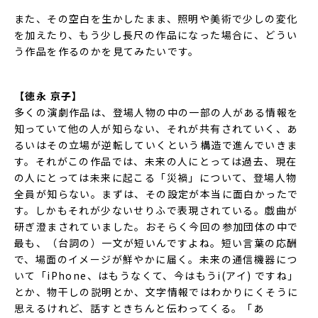
また、その空白を生かしたまま、照明や美術で少しの変化
を加えたり、もう少し長尺の作品になった場合に、どうい
う作品を作るのかを見てみたいです。
【徳永 京子】
多くの演劇作品は、登場人物の中の一部の人がある情報を
知っていて他の人が知らない、それが共有されていく、あ
るいはその立場が逆転していくという構造で進んでいきま
す。それがこの作品では、未来の人にとっては過去、現在
の人にとっては未来に起こる「災禍」について、登場人物
全員が知らない。まずは、その設定が本当に面白かったで
す。しかもそれが少ないせりふで表現されている。戯曲が
研ぎ澄まされていました。おそらく今回の参加団体の中で
最も、（台詞の）一文が短いんですよね。短い言葉の応酬
で、場面のイメージが鮮やかに届く。未来の通信機器につ
いて「iPhone、はもうなくて、今はもうi(アイ) ですね」
とか、物干しの説明とか、文字情報ではわかりにくそうに
思えるけれど、話すときちんと伝わってくる。「あ