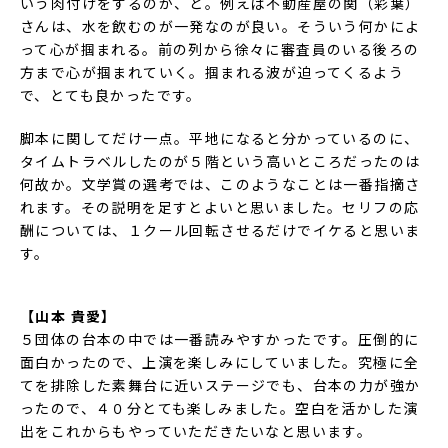
いう肉付けをするのか、と。例えば不動産屋の関（彩葉）
さんは、水を飲むのが一発なのが良い。そういう何かによ
って心が掴まれる。前の列から徐々に審査員のいる後ろの
方まで心が掴まれていく。掴まれる波が迫ってくるよう
で、とても良かったです。
脚本に関してだけ一点。平地になると分かっているのに、
タイムトラベルしたのが５階という高いところだったのは
何故か。文学賞の選考では、このようなことは一番指摘さ
れます。その説明を足すとよいと思いました。セリフの応
酬については、１クール回転させるだけでイケると思いま
す。
【山本 貴愛】
５団体の台本の中では一番読みやすかったです。圧倒的に
面白かったので、上演を楽しみにしていました。究極に全
てを排除した素舞台に近いステージでも、台本の力が強か
ったので、４０分とても楽しみました。空白を活かした演
出をこれからもやっていただきたいなと思います。