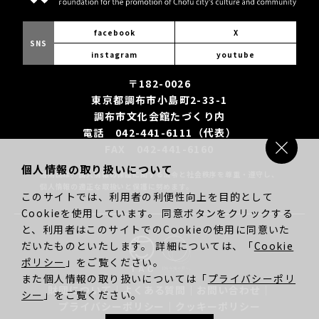
facebook
X
SNS
instagram
youtube
〒182-0026
東京都調布市小島町2-33-1
調布市文化会館たづくり内
電話 042-441-6111（代表）
FAX 042-441-6160
個人情報の取り扱いについて
当財団は、個人情報の保護に関する法令と社会秩序を尊重・遵守し、
個人情報の適正な取扱いと保護に努めます。
このサイトでは、利用者の利便性向上を目的として
Cookieを使用しています。 同意ボタンをクリックする
と、利用者はこのサイトでのCookieの使用に同意いた
だいたものといたします。 詳細については、「
Cookie
ポリシー
」をご覧ください。
また個人情報の取り扱いについては「
プライバシーポリ
財団について
｜
よくある質問
｜
お問い合わせ
｜
シー
」をご覧ください。
プライバシーポリシー
｜
クッキーポリシー