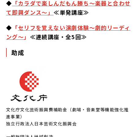
◆
「カラダで楽しんだもん勝ち～楽器と合わせ
て即興ダンス～」
≪単発講座≫
◆
「
セリフを覚えない演劇体験～劇的リーディ
ング～
」
≪連続講座・全5回≫
助成
文化庁文化芸術振興費補助金（劇場・音楽堂等機能強化推
進事業）
独立行政法人日本芸術文化振興会
一般財団法人地域創造