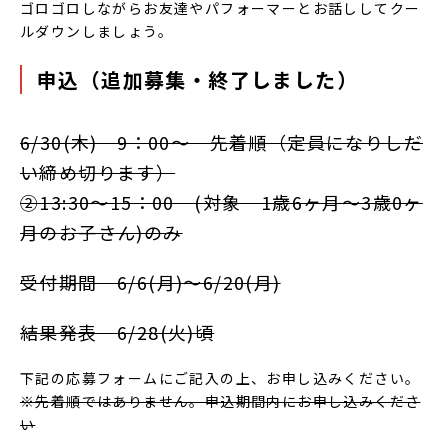
ゴロゴロしながらお友達やパフォーマーとお話ししてクー
ルダウンしましょう。
申込（追加募集・終了しました）
6/30(木) 9：00～ 先着順（定員になりしだ
い締め切ります）
②13:30～15：00 (対象 1歳6ヶ月～3歳0ヶ
月のお子さん)のみ
受付期間 6/6(月)～6/20(月)
結果発表 6/28(火)頃
下記の応募フォームにご記入の上、お申し込みください。
※先着順ではありません。申込期間内にお申し込みくださ
い