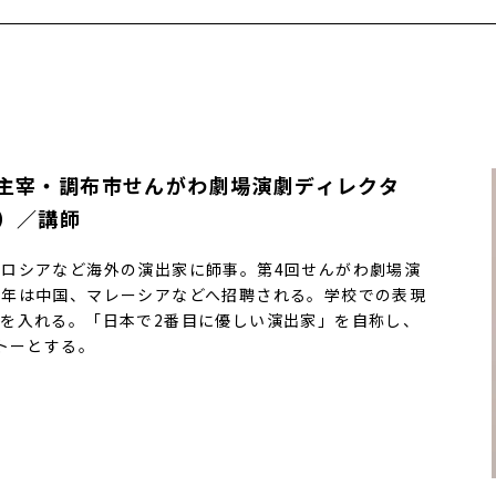
主宰・調布市せんがわ劇場演劇ディレクタ
）／講師
ロシアなど海外の演出家に師事。第4回せんがわ劇場演
近年は中国、マレーシアなどへ招聘される。学校での表現
を入れる。「日本で2番目に優しい演出家」を自称し、
トーとする。