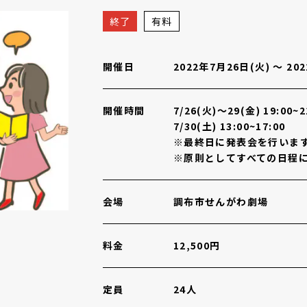
的リーディング～
概要
終了
有料
開催日
2022年7月26日(火)
〜
20
開催時間
7/26(火)～29(金) 19:00~2
7/30(土) 13:00~17:00
※最終日に発表会を行いま
※原則としてすべての日程
会場
調布市せんがわ劇場
料金
12,500円
定員
24人