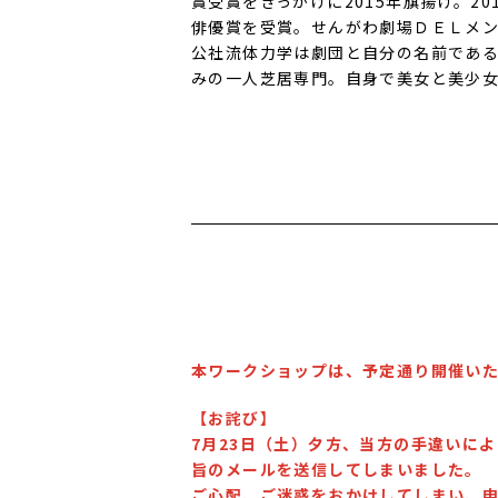
賞受賞をきっかけに2015年旗揚げ。2
俳優賞を受賞。せんがわ劇場ＤＥＬメ
公社流体力学は劇団と自分の名前であ
みの一人芝居専門。自身で美女と美少
本ワークショップは、予定通り開催い
【お詫び】
7月23日（土）夕方、当方の手違いに
旨のメールを送信してしまいました。
ご心配、ご迷惑をおかけしてしまい、