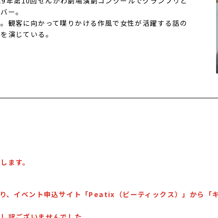
019年第10回せんがわ劇場演劇コンクールでグランプリと
ンバー。
る。観客に向かって喋りかける作風で女性が活躍する話の
女を演じている。
たします。
より、イベント申込サイト「Peatix（ピーティックス）」から
申し訳ございませんでした。