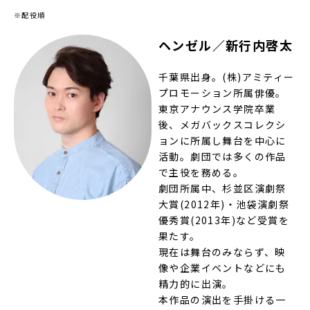
※配役順
ヘンゼル／新行内啓太
千葉県出身。(株)アミティー
プロモーション所属俳優。
東京アナウンス学院卒業
後、メガバックスコレクシ
ョンに所属し舞台を中心に
活動。劇団では多くの作品
で主役を務める。
劇団所属中、杉並区演劇祭
大賞(2012年)・池袋演劇祭
優秀賞(2013年)など受賞を
果たす。
現在は舞台のみならず、映
像や企業イベントなどにも
精力的に出演。
本作品の演出を手掛ける一