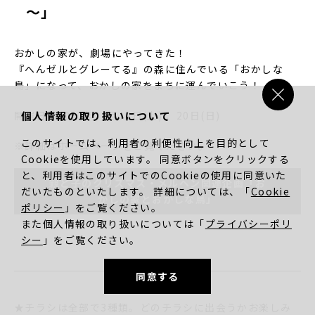
～」
おかしの家が、劇場にやってきた！
『へんゼルとグレーてる』の森に住んでいる「おかしな
鳥」になって、おかしの家をまちに運んでいこう！
開催日：2022年11月19日(土) 、20日(日)
個人情報の取り扱いについて
このサイトでは、利用者の利便性向上を目的として
※詳細はホームページをご覧ください。
Cookieを使用しています。 同意ボタンをクリックする
と、利用者はこのサイトでのCookieの使用に同意いた
親と子のクリスマス・メルヘン関連企画「お
だいたものといたします。 詳細については、「
Cookie
かしの家とおかしな鳥」
ポリシー
」をご覧ください。
また個人情報の取り扱いについては「
プライバシーポリ
シー
」をご覧ください。
同意する
★チラシは全部で3種類。どのチラシに出会うかお楽しみ