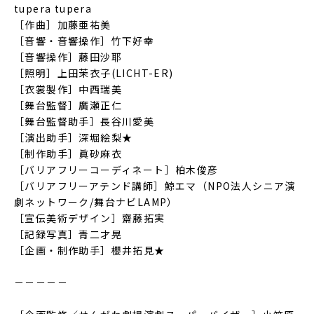
tupera tupera
［作曲］加藤亜祐美
［音響・音響操作］竹下好幸
［音響操作］藤田沙耶
［照明］上田茉衣子(LICHT-ER)
［衣裳製作］中西瑞美
［舞台監督］廣瀬正仁
［舞台監督助手］長谷川愛美
［演出助手］深堀絵梨★
［制作助手］眞砂麻衣
［バリアフリーコーディネート］柏木俊彦
［バリアフリーアテンド講師］鯨エマ（NPO法人シニア演
劇ネットワーク/舞台ナビLAMP）
［宣伝美術デザイン］齋藤拓実
［記録写真］青二才晃
［企画・制作助手］櫻井拓見★
－－－－－