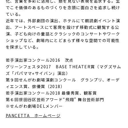
化、言葉を多彩に活用し、類を見ない表現を追求する。生
でこそ価値のあるものづくりを念頭に面白さを追求し続け
ている。
近年では、外部劇団の演出、ホテルにて朗読劇イベント演
出、アートスペースにて客席を設けず移動式に観覧する公
演、子ども向けの童話とクラシックのコンサートやワーク
ショップなど、劇場内にとどまらず様々な空間での可能性
を探求している。
若手演出家コンクール2016 次点
グリーンフェスタ2017 BASE THEATER賞（マグズサム
ズ「パパママ⭐︎サイバン」演出）
第９回せんがわ劇場演劇コンクール グランプリ、オーデ
ィエンス賞、俳優賞（2018）
若手演出家コンクール2018 最優秀賞、観客賞
第６回世田谷区芸術アワード“飛翔” 舞台芸術部門
※せんがわ劇場DELメンバー
PANCETTA ホームページ