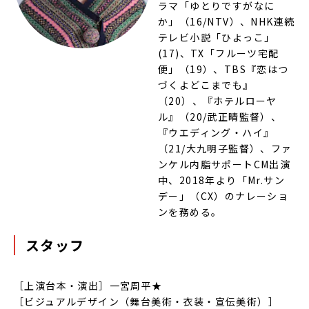
ラマ「ゆとりですがなに
か」（16/NTV）、NHK連続
テレビ小説「ひよっこ」
(17)、TX「フルーツ宅配
便」（19）、TBS『恋はつ
づくよどこまでも』
（20）、『ホテルローヤ
ル』（20/武正晴監督）、
『ウエディング・ハイ』
（21/大九明子監督）、ファ
ンケル内脂サポートCM出演
中、2018年より「Mr.サン
デー」（CX）のナレーショ
ンを務める。
スタッフ
［上演台本・演出］一宮周平★
［ビジュアルデザイン（舞台美術・衣装・宣伝美術）］