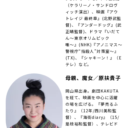
（ケラリーノ・サンドロヴ
ィッチ演出）、映画『アウ
トレイジ 最終章』(北野武監
督)、『アンダードッグ』(武
正晴監督)、ドラマ『いだて
ん〜東京オリムピック
噺〜』(NHK)『アノニマス〜
警視庁“指殺人”対策室〜』
(TX)、『シャキーン！』（E
テレ）など。
母親、魔女／原扶貴子
岡山県出身。劇団KAKUTA
を経て、映画を中心に活躍
の場を広げる。『夢売るふ
たり』（12年/西川美和監
督）、『海街diary』（15/
是枝裕和監督）、テレビド