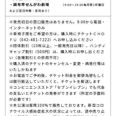
・調布市せんがわ劇場
（9:00～19:00毎月第3月曜日
および翌日休館・変則あり）
※発売初日の窓口販売はありません。9:00から電話・
インターネットのみ
※車椅子席をご希望の方は、購入時にチケットＣＨＯ
ＦＵ（042-481-7222）へお申し込みください
※団体割引（10枚以上、一般発売日以降）、ハンディ
キャップ割引（500円）は、購入時にお申し出くださ
い（各種割引との併用不可）
※購入済のチケットのキャンセル・変更・再発行等は
いたしかねます
※お電話でご予約後、チケット料金を郵便為替もしく
は銀行振込していただくと、チケットを郵送します
※コンビニエンスストア「セブンイレブン」でも代金
の支払いとチケットの発券ができます（所定の手数料
が必要です）
※本公演は客席100%で販売しております。新型コロ
ナウイルス感染症拡大の状況によっては、途中売り止