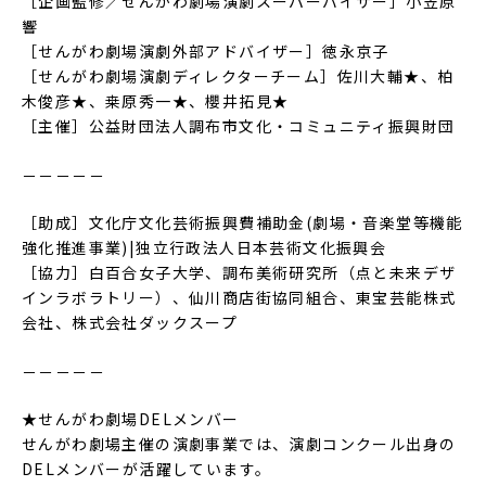
［企画監修／せんがわ劇場演劇スーパーバイザー］小笠原
響
［せんがわ劇場演劇外部アドバイザー］徳永京子
［せんがわ劇場演劇ディレクターチーム］佐川大輔★、柏
木俊彦★、桒原秀一★、櫻井拓見★
［主催］公益財団法人調布市文化・コミュニティ振興財団
－－－－－
［助成］文化庁文化芸術振興費補助金(劇場・音楽堂等機能
強化推進事業)|独立行政法人日本芸術文化振興会
［協力］白百合女子大学、調布美術研究所（点と未来デザ
インラボラトリー）、仙川商店街協同組合、東宝芸能株式
会社、株式会社ダックスープ
－－－－－
★せんがわ劇場DELメンバー
せんがわ劇場主催の演劇事業では、演劇コンクール出身の
DELメンバーが活躍しています。