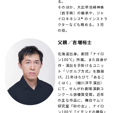
る。
そのほか、大出早池峰神楽
（岩手県）の継承や、ジャ
イロキネシス®︎ のインストラ
クターなども務める。３児
の母。
父親／吉増裕士
北海道出身。劇団「ナイロ
ン100℃」所属。また自身が
作・演出を手掛けるユニッ
ト「リボルブ方式」を旗揚
げ。21年ほろびて「あるこ
くはく」（細川洋平演出）
にて、せんがわ劇場演劇コ
ンクール俳優賞受賞。近年
の主な作品に、舞台ケムリ
研究室『砂の女』、ナイロ
ン100℃『イモンドの勝負』