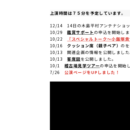
上演時間は７５分を予定しています
。
12/14 14日の木島平村アンテナシ
10/29
鑑賞サポート
の申込を開始しま
10/22
『スペシャルトーク～小飯塚貴
10/16
クッション席（親子ペア）
のを
10/13 関連企画の情報を公開しまし
10/13
客席図
を公開しました。
10/1
稽古場見学ツアー
の申込を開始
7/26
公演ページをUPしました！