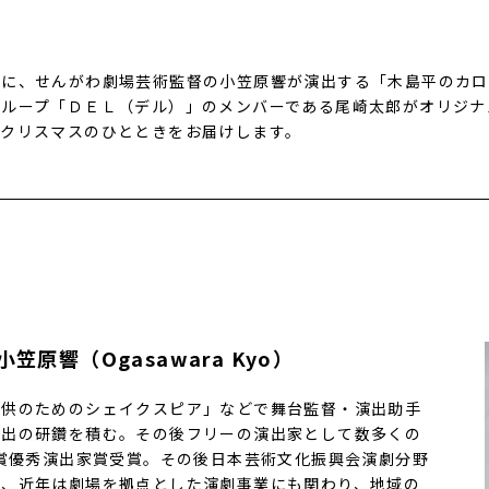
台に、せんがわ劇場芸術監督の小笠原響が演出する「木島平のカロ
グループ「ＤＥＬ（デル）」のメンバーである尾崎太郎がオリジナ
、クリスマスのひとときをお届けします。
原響（Ogasawara Kyo）
子供のためのシェイクスピア」などで舞台監督・演出助手
演出の研鑽を積む。その後フリーの演出家として数多くの
大賞優秀演出家賞受賞。その後日本芸術文化振興会演劇分野
ら、近年は劇場を拠点とした演劇事業にも関わり、地域の