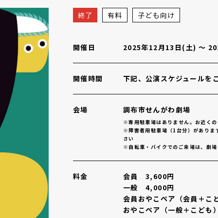
木島平のカロ」
概要
終了
有料
子ども向け
開催日
2025年12月13日(土)
〜
2
開催時間
下記、公演スケジュールを
会場
調布市せんがわ劇場
※専用駐車場はありません。お近くの
※障害者用駐車場（1台分）がありま
さい
※自転車・バイクでのご来場は、劇場
料金
会員 3,600円
一般 4,000円
会員おやこペア（会員＋こども
おやこペア（一般＋こども） 