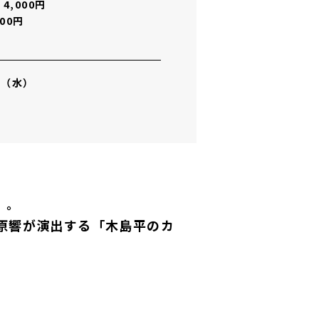
,000円
00円
日（水）
」。
原響が演出する「木島平のカ