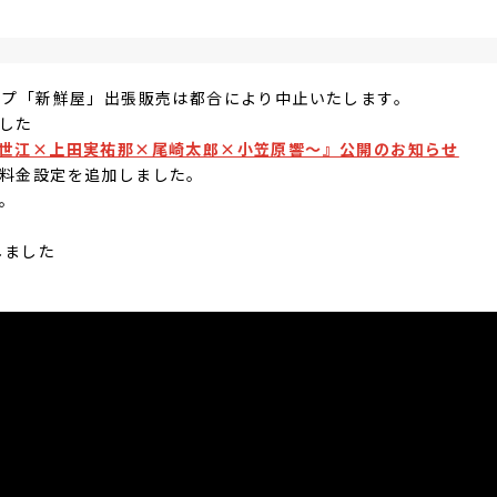
ョップ「新鮮屋」出張販売は都合により中止いたします。
した
世江×上田実祐那×尾崎太郎×小笠原響～』公開のお知らせ
料金設定を追加しました。
た。
しました