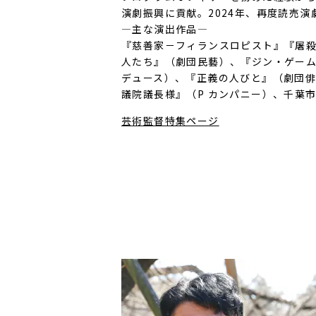
演劇振興に貢献。2024年、再度読売
―主な演出作品―
『慈善家－フィランスロピスト』『屠
人たち』（劇団民藝）、『ジン・ゲー
デュース）、『正義の人びと』（劇団俳優
議院議長様』（P カンパニー）、千葉
芸術監督特集ページ