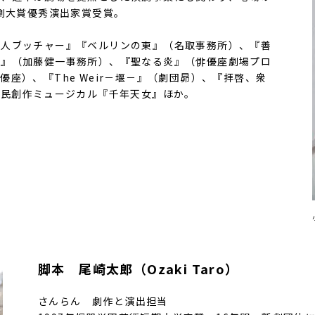
演劇大賞優秀演出家賞受賞。
殺人ブッチャー』『ベルリンの東』（名取事務所）、『善
ム』（加藤健一事務所）、『聖なる炎』（俳優座劇場プロ
座）、『The Weir－堰－』（劇団昴）、『拝啓、衆
市民創作ミュージカル『千年天女』ほか。
脚本 尾崎太郎（Ozaki Taro）
さんらん 劇作と演出担当