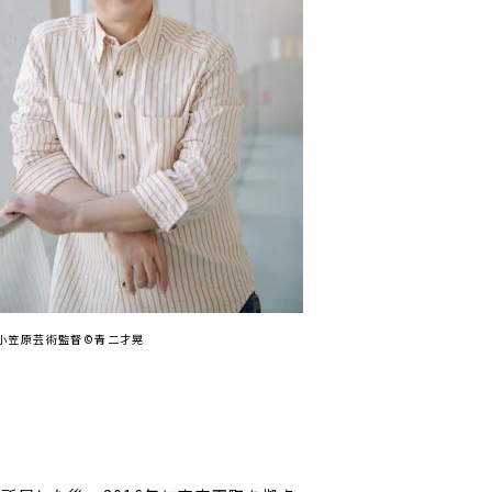
小笠原芸術監督©青二才晃